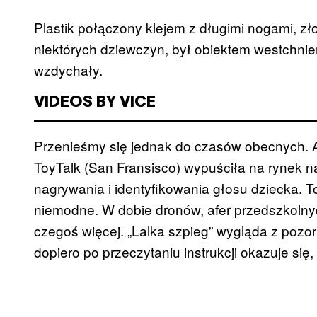
Plastik połączony klejem z długimi nogami, zł
niektórych dziewczyn, był obiektem westchnień 
wzdychały.
VIDEOS BY VICE
Przenieśmy się jednak do czasów obecnych. Am
ToyTalk (San Fransisco) wypuściła na rynek 
nagrywania i identyfikowania głosu dziecka. T
niemodne. W dobie dronów, afer przedszkolnych
czegoś więcej. „Lalka szpieg” wygląda z pozoru 
dopiero po przeczytaniu instrukcji okazuje się,