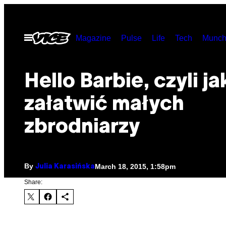
Skip
to
Open
Magazine
Pulse
Life
Tech
Munch
content
Menu
​Hello Barbie, czyli ja
załatwić małych
zbrodniarzy
By
March 18, 2015, 1:58pm
Julia Karasińska
Share: