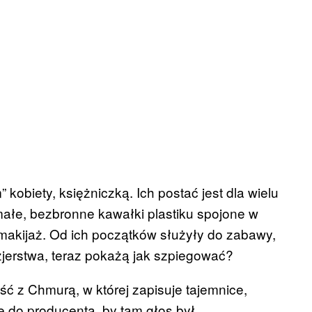
 kobiety, księżniczką. Ich postać jest dla wielu
ałe, bezbronne kawałki plastiku spojone w
 makijaż. Od ich początków służyły do zabawy,
zjerstwa, teraz pokażą jak szpiegować?
ć z Chmurą, w której zapisuje tajemnice,
e do producenta, by tam głos był