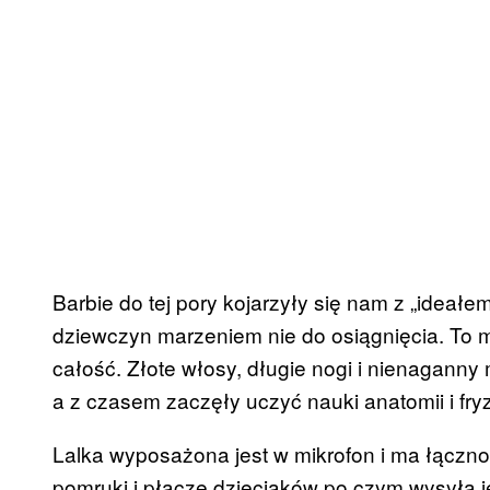
Barbie do tej pory kojarzyły się nam z „ideałem”
dziewczyn marzeniem nie do osiągnięcia. To m
całość. Złote włosy, długie nogi i nienaganny
a z czasem zaczęły uczyć nauki anatomii i fry
Lalka wyposażona jest w mikrofon i ma łącznoś
pomruki i płacze dzieciaków po czym wysyła j