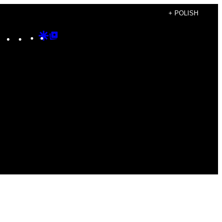
+ POLISH
Instagram
TikTok
YouTube
Google
Google
Discover
Top
Posts