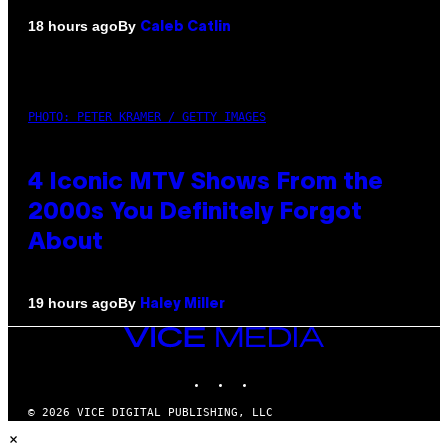
By
18 hours ago
Caleb Catlin
PHOTO: PETER KRAMER / GETTY IMAGES
4 Iconic MTV Shows From the
2000s You Definitely Forgot
About
By
19 hours ago
Haley Miller
VICE
MEDIA
INSTAGRAM
TIKTOK
YOUTUBE
© 2026 VICE DIGITAL PUBLISHING, LLC
×