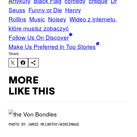
Artykuły
Black Flag
comedy
critique
Dr
Seuss
Funny or Die
Henry
Rollins
Music
Noisey
Wideo z internetu,
które musisz zobaczyć
Follow Us On Discover
Make Us Preferred In Top Stories
Share:
MORE
LIKE THIS
PHOTO BY JAMIE MCCARTHY/WIREIMAGE