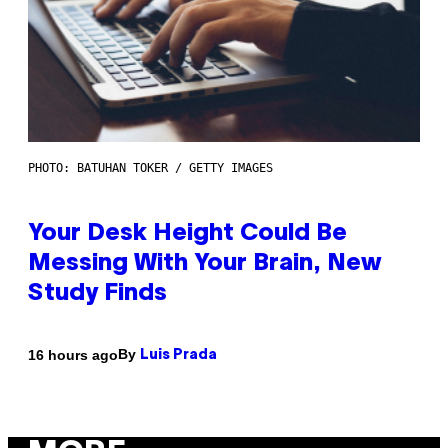
PHOTO: BATUHAN TOKER / GETTY IMAGES
Your Desk Height Could Be
Messing With Your Brain, New
Study Finds
By
16 hours ago
Luis Prada