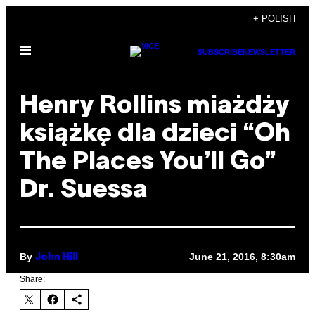
Skip
+ POLISH
to
Open
content
SUBSCRIBE
NEWSLETTER
Menu
Henry Rollins miażdży
książkę dla dzieci “Oh
The Places You’ll Go”
Dr. Suessa
By
June 21, 2016, 8:30am
John Hill
Share: