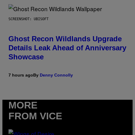
SCREENSHOT: UBISOFT
Ghost Recon Wildlands Upgrade
Details Leak Ahead of Anniversary
Showcase
7 hours ago
By
Denny Connolly
MORE
FROM VICE