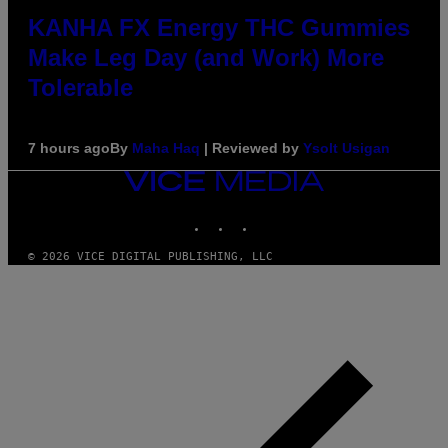
KANHA FX Energy THC Gummies
Make Leg Day (and Work) More
Tolerable
7 hours ago
By
Maha Haq
| Reviewed by
Ysolt Usigan
VICE
MEDIA
INSTAGRAM
TIKTOK
YOUTUBE
© 2026 VICE DIGITAL PUBLISHING, LLC