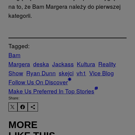
na to, że Bam Margera należy do pierwszej
kategorii.
Tagged:
Bam
Margera
deska
Jackass
Kultura
Reality
Show
Ryan Dunn
skejci
vh1
Vice Blog
Follow Us On Discover
Make Us Preferred In Top Stories
Share:
MORE