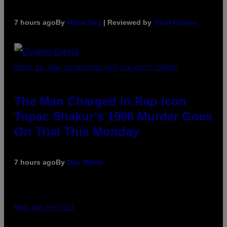
7 hours ago
By
Maha Haq
| Reviewed by
Ysolt Usigan
PHOTO BY JOHN LOCHER/POOL/AFP VIA GETTY IMAGES
The Man Charged in Rap Icon
Tupac Shakur’s 1996 Murder Goes
On Trial This Monday
7 hours ago
By
Dan Milam
MAHA HAQ FOR VICE