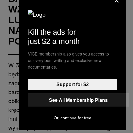
WZLOTAMI I UPADKAMI
LUDZKOŚCI. POLUB
NASZ
FANPAGE
VICE
Kill the ads for
POLSKA
just $2 a month
VICE membership also gives you access to
our very best writing and exclusive new
W
Bam prawdopodobnie
Terapii Rodzinnej
documentaries.
będzie mógł po prostu być sobą —
zagubionym, emocjonalnie rozchwianym i
Support for $2
bardzo wrażliwym człowiekiem. To jego
See All Membership Plans
oblicze wychodziło na jaw nawet podczas
kręcenia
. Lęk przed wężami, który
Jackassa
inni członkowie obsady czasem
Or, continue for free
wykorzystywali, pokazywał, że można go