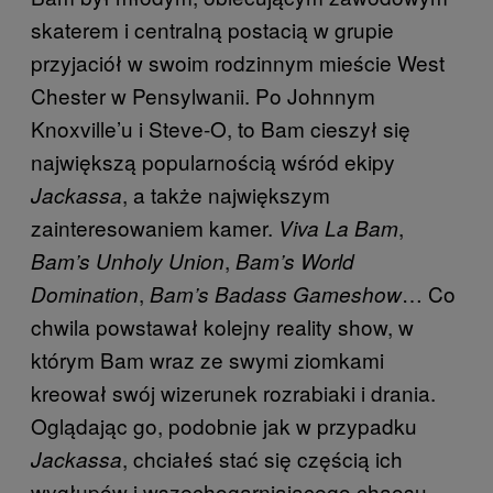
skaterem i centralną postacią w grupie
przyjaciół w swoim rodzinnym mieście West
Chester w Pensylwanii. Po Johnnym
Knoxville’u i Steve-O, to Bam cieszył się
największą popularnością wśród ekipy
, a także największym
Jackassa
zainteresowaniem kamer.
,
Viva La Bam
,
Bam’s Unholy Union
Bam’s World
,
… Co
Domination
Bam’s Badass Gameshow
chwila powstawał kolejny reality show, w
którym Bam wraz ze swymi ziomkami
kreował swój wizerunek rozrabiaki i drania.
Oglądając go, podobnie jak w przypadku
, chciałeś stać się częścią ich
Jackassa
wygłupów i wszechogarniającego chaosu.