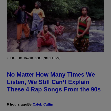
(PHOTO BY DAVID CORIO/REDFERNS)
No Matter How Many Times We
Listen, We Still Can’t Explain
These 4 Rap Songs From the 90s
6 hours ago
By
Caleb Catlin