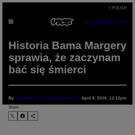
Skip
+ POLISH
to
Open
content
SUBSCRIBE
NEWSLETTER
Menu
Historia Bama Margery
sprawia, że zaczynam
bać się śmierci
By
Joe Bish, tłum. Jan Bogdaniuk
April 6, 2016, 12:12pm
Share: