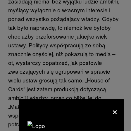
zasiadają niemal bez wyjątku ludzie ambitni,
myślący wyłącznie o własnym interesie i
ponad wszystko pożądający władzy. Gdyby
tak było naprawdę, to niemożliwe byłoby
chociażby przeforsowanie jakiejkolwiek
ustawy. Politycy współpracują ze sobą
znacznie częściej, niż pokazują to media –
ot, wystarczy popatrzeć, jak posłowie
zwalczających się ugrupowań w sprawie
wielu ustaw głosują tak samo. „House of
Cards” jest zatem produkcją dotyczącą
ambicji i władzy, przez co bliżej jej do
×
„Makbeta” Williama Szekspira, niż do realiów
współczesnej polityki. Jeśli właśnie tak
potraktuje się serial, a nie jako odwzorowanie