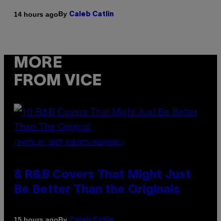
By
14 hours ago
Caleb Catlin
MORE
FROM VICE
(PHOTO BY EBET ROBERTS/REDFERNS)
8 R&B Covers That Might Just
Be Better Than the Originals
By
15 hours ago
Caleb Catlin