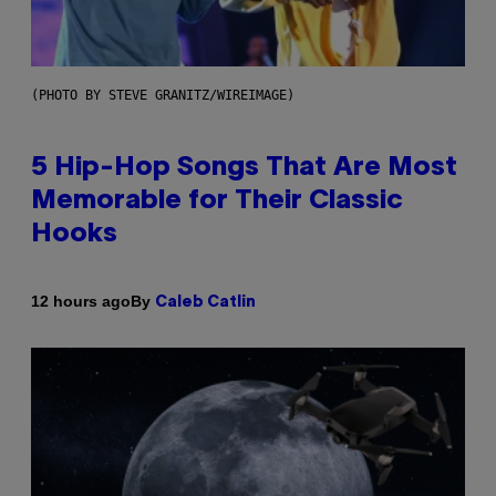
(PHOTO BY STEVE GRANITZ/WIREIMAGE)
5 Hip-Hop Songs That Are Most
Memorable for Their Classic
Hooks
By
12 hours ago
Caleb Catlin