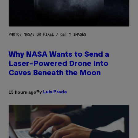
PHOTO: NASA; DR PIXEL / GETTY IMAGES
Why NASA Wants to Send a
Laser-Powered Drone Into
Caves Beneath the Moon
By
13 hours ago
Luis Prada