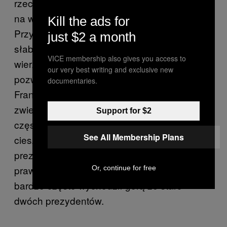
rzeczywistości, łatwiej będzie przymknąć oko
na wiele jego wad i niedociągnięć.
Kill the ads for
Przykładowo drugi sezon uważany jest za
just $2 a month
słabszy głównie dlatego, że raczej nie
VICE membership also gives you access to
wierzymy, by prezydent USA był tak naiwny i
our very best writing and exclusive new
pozwalał się w tak prosty sposób ogrywać –
documentaries.
Frank Underwood robi co chce, a jego
zwierzchnik nigdy nie potrafi przejrzeć tych
Support for $2
często oczywistych zagrywek. Tym bardziej
See All Membership Plans
cieszy wprowadzenie w trzeciej serii
prezydenta Rosji, który w końcu był
prawdziwym przeciwnikiem dla Franka i
Or, continue for free
bardzo często wychodził górą ze starć
dwóch prezydentów.