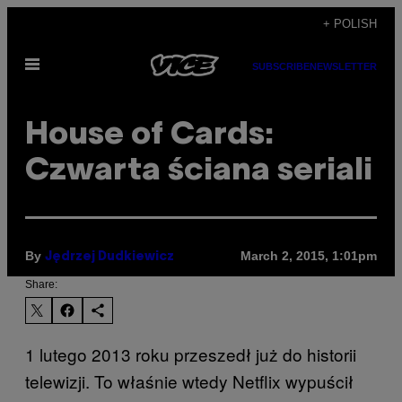
Skip
+ POLISH
to
Open
content
SUBSCRIBE
NEWSLETTER
Menu
​House of Cards:
Czwarta ściana seriali
By
March 2, 2015, 1:01pm
Jędrzej Dudkiewicz
Share:
1 lutego 2013 roku przeszedł już do historii
telewizji. To właśnie wtedy Netflix wypuścił