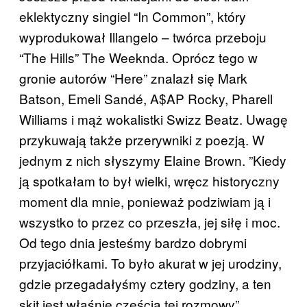
eklektyczny singiel “In Common”, który
wyprodukował Illangelo – twórca przeboju
“The Hills” The Weeknda. Oprócz tego w
gronie autorów “Here” znalazł się Mark
Batson, Emeli Sandé, A$AP Rocky, Pharell
Williams i mąż wokalistki Swizz Beatz. Uwagę
przykuwają także przerywniki z poezją. W
jednym z nich słyszymy Elaine Brown. ​”Kiedy
ją spotkałam to był wielki, wręcz historyczny
moment dla mnie, ponieważ podziwiam ją i
wszystko to przez co przeszła, jej siłę i moc.
Od tego dnia jesteśmy bardzo dobrymi
przyjaciółkami. To było akurat w jej urodziny,
gdzie przegadałyśmy cztery godziny, a ten
skit jest właśnie częścią tej rozmowy”.