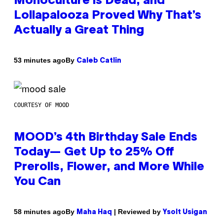
Monoculture is Dead, and
Lollapalooza Proved Why That’s
Actually a Great Thing
By
53 minutes ago
Caleb Catlin
COURTESY OF MOOD
MOOD’s 4th Birthday Sale Ends
Today— Get Up to 25% Off
Prerolls, Flower, and More While
You Can
By
| Reviewed by
58 minutes ago
Maha Haq
Ysolt Usigan