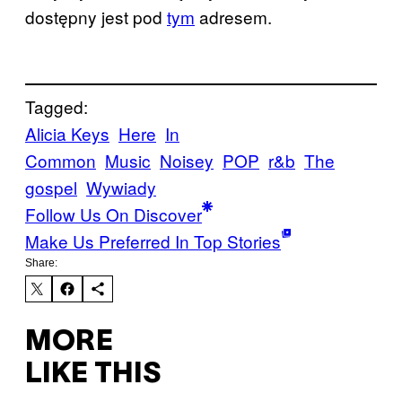
dostępny jest pod
tym
adresem.
Tagged:
Alicia Keys
Here
In
Common
Music
Noisey
POP
r&b
The
gospel
Wywiady
Follow Us On Discover
Make Us Preferred In Top Stories
Share:
MORE
LIKE THIS