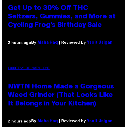
Get Up to 30% Off THC
Seltzers, Gummies, and More at
Cycling Frog’s Birthday Sale
By
| Reviewed by
2 hours ago
Maha Haq
Ysolt Usigan
COURTESY OF NWTN HOME
NWTN Home Made a Gorgeous
Weed Grinder (That Looks Like
It Belongs in Your Kitchen)
By
| Reviewed by
2 hours ago
Maha Haq
Ysolt Usigan