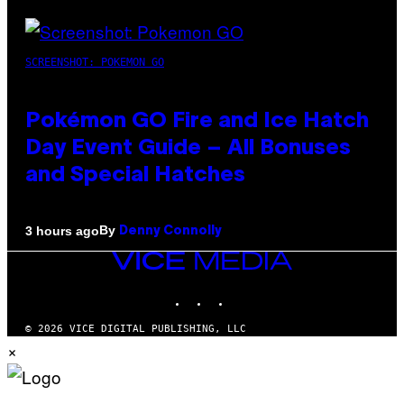
SCREENSHOT: POKEMON GO
Pokémon GO Fire and Ice Hatch
Day Event Guide – All Bonuses
and Special Hatches
By
3 hours ago
Denny Connolly
VICE
MEDIA
INSTAGRAM
TIKTOK
YOUTUBE
© 2026 VICE DIGITAL PUBLISHING, LLC
×