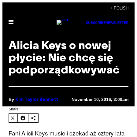
Skip
+ POLISH
to
Open
content
SUBSCRIBE
NEWSLETTER
Menu
Alicia Keys o nowej
płycie: Nie chcę się
podporządkowywać
By
November 10, 2016, 3:00am
Kim Taylor Bennett
Share:
​Fani Alicii Keys musieli czekać aż cztery lata