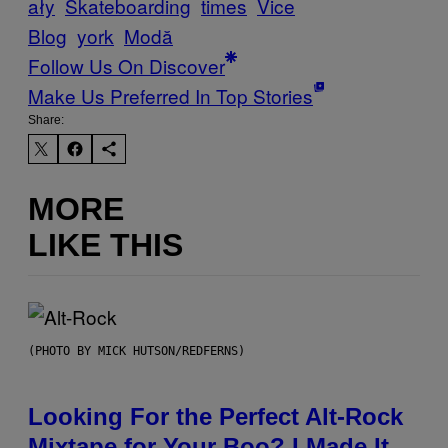
ały
Skateboarding
times
Vice
Blog
york
Μodă
Follow Us On Discover
Make Us Preferred In Top Stories
Share:
MORE
LIKE THIS
(PHOTO BY MICK HUTSON/REDFERNS)
Looking For the Perfect Alt-Rock
Mixtape for Your Boo? I Made It