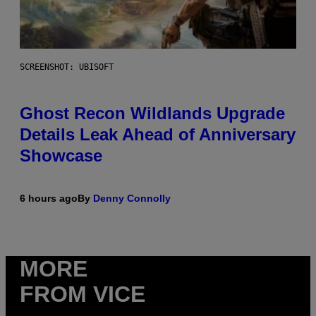
SCREENSHOT: UBISOFT
Ghost Recon Wildlands Upgrade
Details Leak Ahead of Anniversary
Showcase
6 hours ago
By
Denny Connolly
MORE
FROM VICE