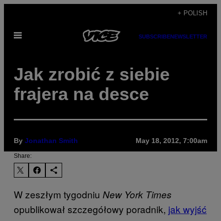
Skip
+ POLISH
to
Open
content
SUBSCRIBE
NEWSLETTER
Menu
Jak zrobić z siebie
frajera na desce
By
Jonathan Smith
May 18, 2012, 7:00am
Share:
W zeszłym tygodniu
New York Times
opublikował szczegółowy poradnik,
jak wyjść