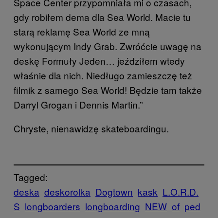
Space Center przypomniała mi o czasach,
gdy robiłem dema dla Sea World. Macie tu
starą reklamę Sea World ze mną
wykonującym Indy Grab. Zwróćcie uwagę na
deskę Formuły Jeden… jeździłem wtedy
właśnie dla nich. Niedługo zamieszczę też
filmik z samego Sea World! Będzie tam także
Darryl Grogan i Dennis Martin.”
Chryste, nienawidzę skateboardingu.
Tagged:
deska
deskorolka
Dogtown
kask
L.O.R.D.
S
longboarders
longboarding
NEW
of
ped