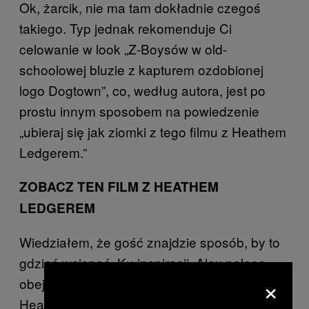
Ok, żarcik, nie ma tam dokładnie czegoś
takiego. Typ jednak rekomenduje Ci
celowanie w look „Z-Boysów w old-
schoolowej bluzie z kapturem ozdobionej
logo Dogtown”, co, według autora, jest po
prostu innym sposobem na powiedzenie
„ubieraj się jak ziomki z tego filmu z Heathem
Ledgerem.”
ZOBACZ TEN FILM Z HEATHEM
LEDGEREM
Wiedziałem, że gość znajdzie sposób, by to
gdzieś wcisnąć. Ku inspiracji, Alex poleca
×
obejrzenie
, filmu z
Lords of Dogtown
Heathem Ledgerem z 2005 roku. Czy każdy