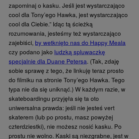
zapominaj o kasku. Jeśli jest wystarczająco
cool dla Tony’ego Hawka, jest wystarczająco
cool dla Ciebie.” Idąc tą ścieżką
rozumowania, jesteśmy też wystarczająco
zajebiści,
by wetknięto nas do Happy Meala
czy podano jako
ludzką spluwaczkę
specjalnie dla Duane Petersa
. (Tak, zdaję
sobie sprawę z tego, że linkuję teraz prosto
do filmiku na stronie Tony’ego Hawka. Tego
typa nie da się uniknąć.) W każdym razie, w
skateboardingu przyjęła się ta oto
uniwersalna prawda: jeśli nie jesteś vert
skaterem (lub po prostu, masz powyżej
czterdziestki), nie możesz nosić kasku. Po
prostu nie wolno. Kaski są niezgrabne, jest w