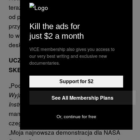
teraz ogląda hollywoodzkie hity z lśniącymi
od potu półnagimi ogierami robiącymi sobie
Kill the ads for
przy basenie serowe kanapki z grilla (chyba
to właśnie tam się dzieje?) przed pójściem na
just $2 a month
deskę? Jestem trochę do tyłu?
VICE membership also gives you access to
our very best writing and exclusive new
UCZ SIĘ OD GOŚCIA, KTÓRY
documentaries.
SKEJTOWAŁ KIEDYŚ W SEA WORLD
Support for $2
„Początkujący? Spraw sobie egzemplarz
Wyjaśnionego Skateboardingu:
See All Membership Plans
Dana MacFarlane’a. Nie
Instruktażowe DVD
mam nic do powiedzenia na temat Dana,
Or, continue for free
czego on sam nie wyjawił na swojej stronie:
„Moja najnowsza demonstracja dla NASA