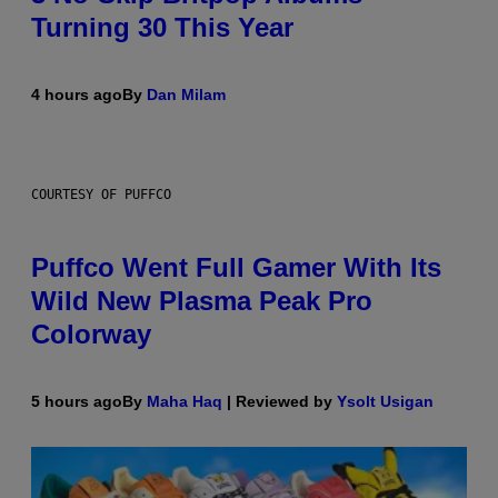
Turning 30 This Year
4 hours ago
By
Dan Milam
COURTESY OF PUFFCO
Puffco Went Full Gamer With Its
Wild New Plasma Peak Pro
Colorway
5 hours ago
By
Maha Haq
| Reviewed by
Ysolt Usigan