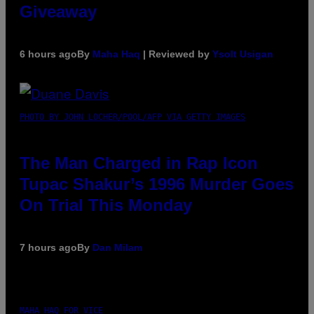
Giveaway
6 hours ago
By
Maha Haq
| Reviewed by
Ysolt Usigan
PHOTO BY JOHN LOCHER/POOL/AFP VIA GETTY IMAGES
The Man Charged in Rap Icon
Tupac Shakur’s 1996 Murder Goes
On Trial This Monday
7 hours ago
By
Dan Milam
MAHA HAQ FOR VICE