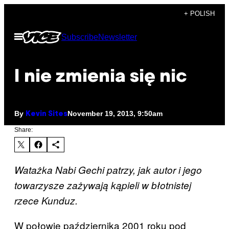
Skip
+ POLISH
to
Open
Subscribe
Newsletter
content
Menu
I nie zmienia się nic
By
November 19, 2013, 9:50am
Kevin Sites
Share:
Watażka Nabi Gechi patrzy, jak autor i jego
towarzysze zażywają kąpieli w błotnistej
rzece Kunduz.
W połowie października 2001 roku pod