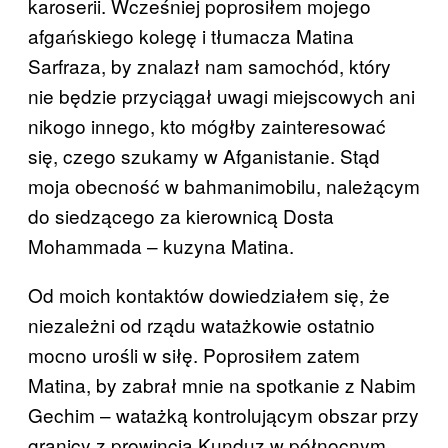
karoserii. Wcześniej poprosiłem mojego
afgańskiego kolegę i tłumacza Matina
Sarfraza, by znalazł nam samochód, który
nie będzie przyciągał uwagi miejscowych ani
nikogo innego, kto mógłby zainteresować
się, czego szukamy w Afganistanie. Stąd
moja obecność w bahmanimobilu, należącym
do siedzącego za kierownicą Dosta
Mohammada – kuzyna Matina.
Od moich kontaktów dowiedziałem się, że
niezależni od rządu watażkowie ostatnio
mocno urośli w siłę. Poprosiłem zatem
Matina, by zabrał mnie na spotkanie z Nabim
Gechim – watażką kontrolującym obszar przy
granicy z prowincją Kunduz w północnym