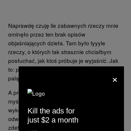
Naprawdę czuję ile zabawnych rzeczy mnie
ominęło przez ten brak opisów
objaśniających dzieła. Tam było tyyyle
rzeczy, o których tak strasznie chciałbym
posłuchać, jak ktoś próbuje je wyjaśnić. Jak
to: plastikowa głowa dziecka ubrana w majtki,
×
paląca papierosa i postawiona na MacBooku.
A propos, czy myślicie, że artyści najpierw
myślą o sensie ich dzieła sztuki, a potem je
wykonują? Czy myślicie, że może jest
Kill the ads for
odwrotnie? Jak to coś, będące
just $2 a month
zdeformowanym talerzem z napisem „mother