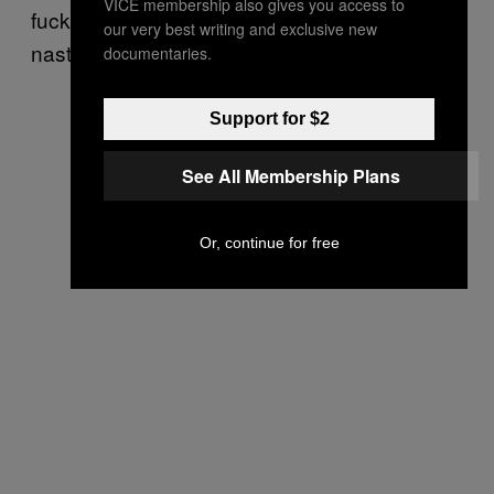
VICE membership also gives you access to
fucker” – a wyjaśnienie artysty jest
our very best writing and exclusive new
następujące:
documentaries.
Support for $2
See All Membership Plans
Or, continue for free