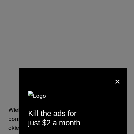
×
Wielu hodowców drobiu dla Perdue upycha
Kill the ads for
ponad 30 tysięcy ptaków w pozbawionych
just $2 a month
okien magazynach. Zdjęcie Raegan