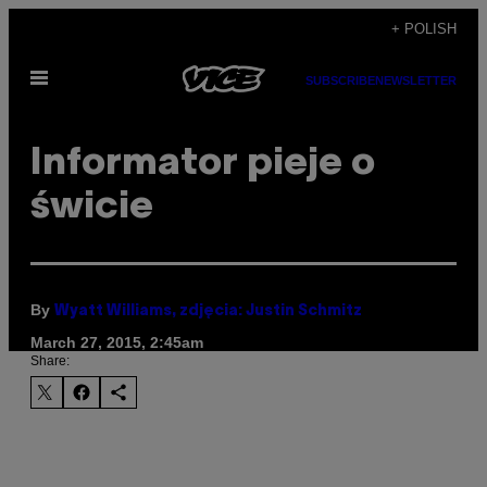
Skip
+ POLISH
to
Open
content
SUBSCRIBE
NEWSLETTER
Menu
Informator pieje o
świcie
By
Wyatt Williams, zdjęcia: Justin Schmitz
March 27, 2015, 2:45am
Share: