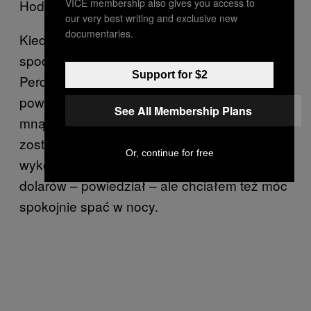
VICE membership also gives you access to
Hodge/Compassion in World Farming
our very best writing and exclusive new
documentaries.
Kiedy filmik został wyemitowany, Watts
spodziewał się zerwania kontraktu przez
Support for $2
Perdue. W końcu częściowo było to
powodem, dla którego zgodził się spotkać ze
See All Membership Plans
mną w ten grudniowy poranek. – Mogłem
zostać sam z nienadającymi się do innego
Or, continue for free
wykorzystania aktywami wartymi pół miliona
dolarów – powiedział – ale chciałem też móc
spokojnie spać w nocy.