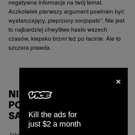
negatywne informacje na twój temat.
Aczkolwiek pierwszy argument powinien być
wystarczający, pieprzony socjopato”. Nie jest
to najbardziej chwytliwe hasło wszech
czasów, kiepsko brzmi też po łacinie. Ale to
szczera prawda.
×
Fot. Jamie Clifton
NIE DAJ SIĘ
POCHŁONĄĆ
Kill the ads for
SAMOTNOŚCI
just $2 a month
Jakoś w XVI wieku święty Jan od Krzyża