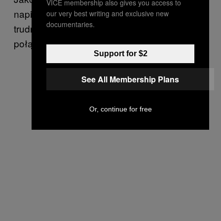
VICE membership also gives you access to
napisał
, poemat opowiadający o
Noc ciemną
our very best writing and exclusive new
documentaries.
trudnościach, jakie napotyka dusza chcąca
połączyć się z Bogiem.
Support for $2
See All Membership Plans
Or, continue for free