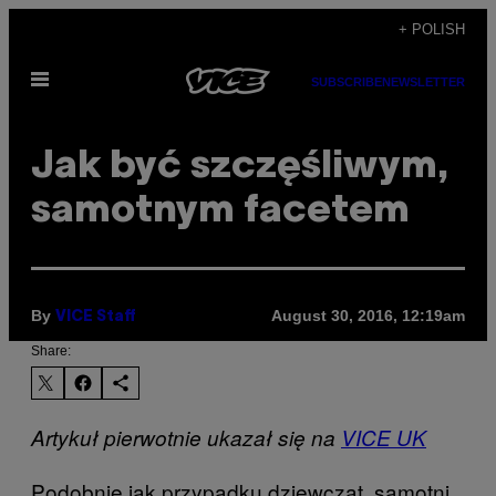
Skip
+ POLISH
to
Open
content
SUBSCRIBE
NEWSLETTER
Menu
Jak być szczęśliwym,
samotnym facetem
By
August 30, 2016, 12:19am
VICE Staff
Share:
Artykuł pierwotnie ukazał się na
VICE UK
Podobnie jak przypadku dziewcząt, samotni