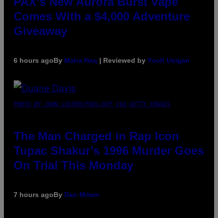
PAX’s New Aurora Burst Vape
Comes With a $4,000 Adventure
Giveaway
6 hours ago
By
Maha Haq
| Reviewed by
Ysolt Usigan
PHOTO BY JOHN LOCHER/POOL/AFP VIA GETTY IMAGES
The Man Charged in Rap Icon
Tupac Shakur’s 1996 Murder Goes
On Trial This Monday
7 hours ago
By
Dan Milam