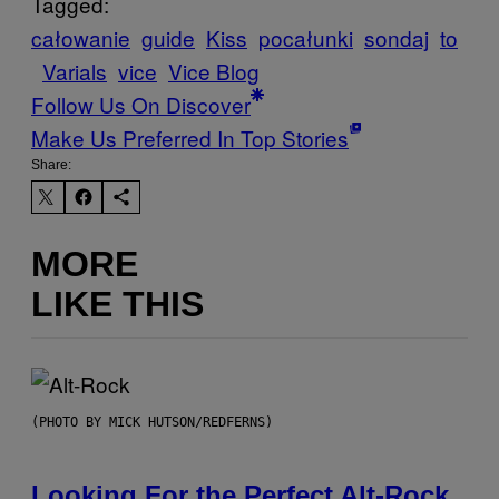
Tagged:
całowanie
guide
Kiss
pocałunki
sondaj
to
Varials
vice
Vice Blog
Follow Us On Discover
Make Us Preferred In Top Stories
Share:
MORE
LIKE THIS
(PHOTO BY MICK HUTSON/REDFERNS)
Looking For the Perfect Alt-Rock