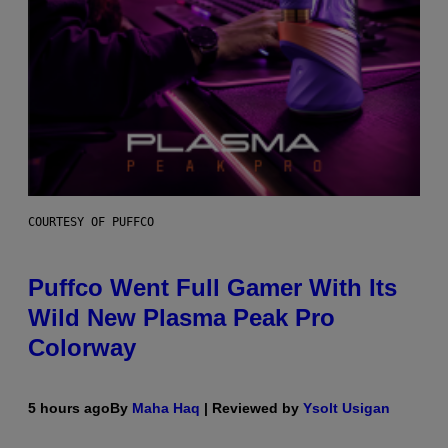
COURTESY OF PUFFCO
Puffco Went Full Gamer With Its
Wild New Plasma Peak Pro
Colorway
5 hours ago
By
Maha Haq
| Reviewed by
Ysolt Usigan