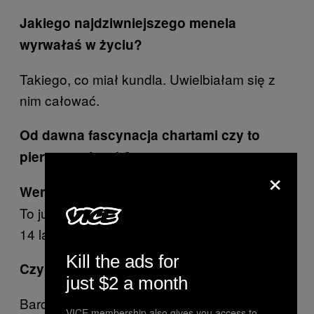
Jakiego najdziwniejszego menela
wyrwałaś w życiu?
Takiego, co miał kundla. Uwielbiałam się z
nim całować.
Od dawna fascynacja chartami czy to
pierwszy piesek?
×
Nie, psy zawsze były.
Weronika z chartem:
To już drugi w moim życiu. Poprzedni rządził
14 lat.
Kill the ads for
Czy pies się lubi całować?
just $2 a month
Bardzo. Czasami nawet bardziej ode mnie.
VICE membership also gives you access to