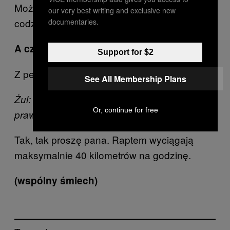
Można powiedzieć, że budzi mnie tym
our very best writing and exclusive new
codziennie.
documentaries.
A czy ty lubisz się całować?
Support for $2
Z pewnością nie mniej niż pies (śmiech).
See All Membership Plans
Żul: One biegają jak konie wyścigowe,
Or, continue for free
prawda?
Tak, tak proszę pana. Raptem wyciągają
maksymalnie 40 kilometrów na godzinę.
(wspólny śmiech)