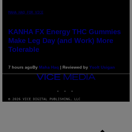
MAHA HAQ FOR VICE
KANHA FX Energy THC Gummies
Make Leg Day (and Work) More
Tolerable
7 hours ago
By
Maha Haq
| Reviewed by
Ysolt Usigan
VICE
MEDIA
INSTAGRAM
TIKTOK
YOUTUBE
© 2026 VICE DIGITAL PUBLISHING, LLC