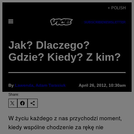
Skip
+ POLISH
to
Open
content
SUBSCRIBE
NEWSLETTER
Menu
Jak? Dlaczego?
Gdzie? Kiedy? Z kim?
By
Lawenda, Adam Tarasiuk
April 26, 2012, 10:30am
Share:
W życiu każdego z nas przychodzi moment,
kiedy wspólne chodzenie za rękę nie