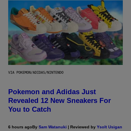
VIA POKEMON/ADIDAS/NINTENDO
Pokemon and Adidas Just
Revealed 12 New Sneakers For
You to Catch
6 hours ago
By
Sam Watanuki
| Reviewed by
Ysolt Usigan