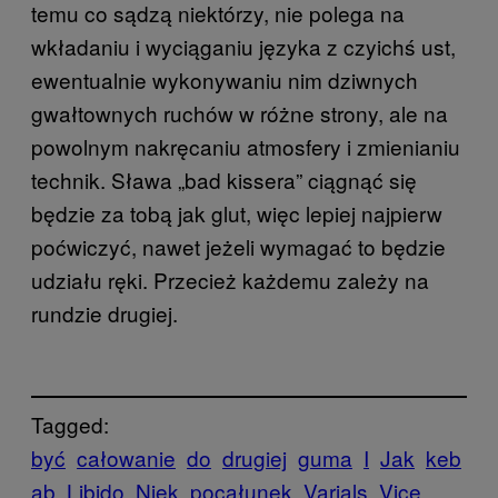
temu co sądzą niektórzy, nie polega na
wkładaniu i wyciąganiu języka z czyichś ust,
ewentualnie wykonywaniu nim dziwnych
gwałtownych ruchów w różne strony, ale na
powolnym nakręcaniu atmosfery i zmienianiu
technik. Sława „bad kissera” ciągnąć się
będzie za tobą jak glut, więc lepiej najpierw
poćwiczyć, nawet jeżeli wymagać to będzie
udziału ręki. Przecież każdemu zależy na
rundzie drugiej.
Tagged:
być
całowanie
do
drugiej
guma
I
Jak
keb
ab
Libido
Niek
pocałunek
Varials
Vice