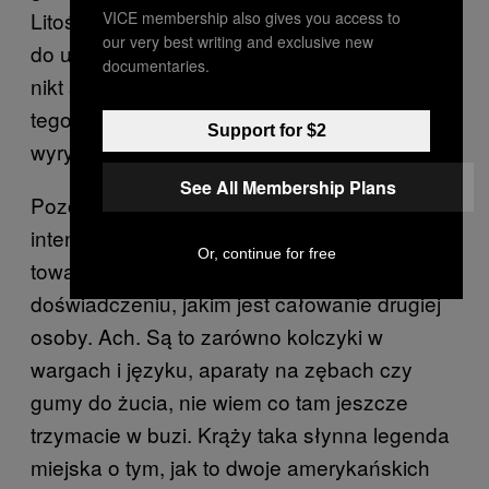
Litości ludzie! Dzielenie się jedzeniem z ust
VICE membership also gives you access to
our very best writing and exclusive new
do ust to kontrowersyjny rodzaj intymności i
documentaries.
nikt się nie obrazi, jeśli oszczędzicie światu
tego widowiska. W domu możecie nawet
Support for $2
wyrywać sobie z zębów kotleta, aj dont ker.
See All Membership Plans
Pozostaje jeszcze kwestia ciał obcych
intencjonalnie bądź przypadkiem
Or, continue for free
towarzyszących temu przemiłemu
doświadczeniu, jakim jest całowanie drugiej
osoby. Ach. Są to zarówno kolczyki w
wargach i języku, aparaty na zębach czy
gumy do żucia, nie wiem co tam jeszcze
trzymacie w buzi. Krąży taka słynna legenda
miejska o tym, jak to dwoje amerykańskich