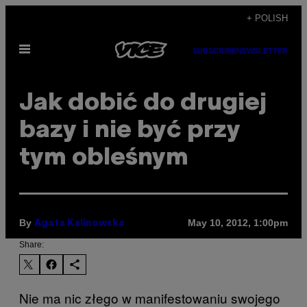
Skip
+ POLISH
to
Open
content
SUBSCRIBE
NEWSLETTER
Menu
Jak dobić do drugiej
bazy i nie być przy
tym obleśnym
By
May 10, 2012, 1:00pm
Agata Kalinowska
Share:
Nie ma nic złego w manifestowaniu swojego