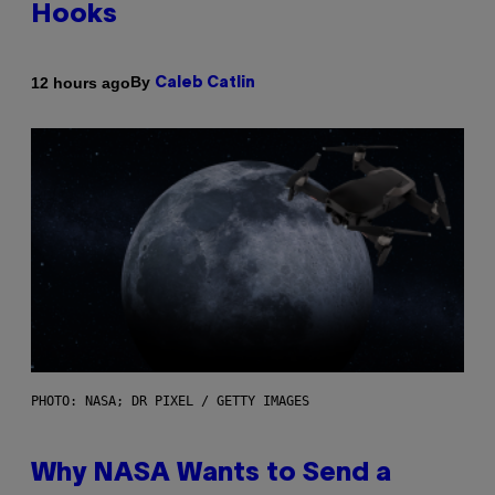
Hooks
By
12 hours ago
Caleb Catlin
PHOTO: NASA; DR PIXEL / GETTY IMAGES
Why NASA Wants to Send a