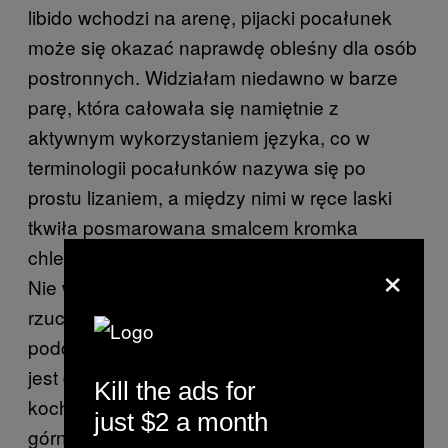
libido wchodzi na arenę, pijacki pocałunek
może się okazać naprawdę obleśny dla osób
postronnych. Widziałam niedawno w barze
parę, która całowała się namiętnie z
aktywnym wykorzystaniem języka, co w
terminologii pocałunków nazywa się po
prostu lizaniem, a między nimi w ręce laski
tkwiła posmarowana smalcem kromka
chleba, z której odpadały krążki kiszonego.
×
Nie wspomnę o milionach przypadków, kiedy
rzucały mi się w oczy pary dzielące się
podczas pocałunku kebabową kapustą. Co
jest dalej, badanie dentystyczne? O
Kill the ads for
kochanie, wyczuwam u ciebie ubytek w
just $2 a month
górnej piątce? Daj, wydłubię ci orzeszka?