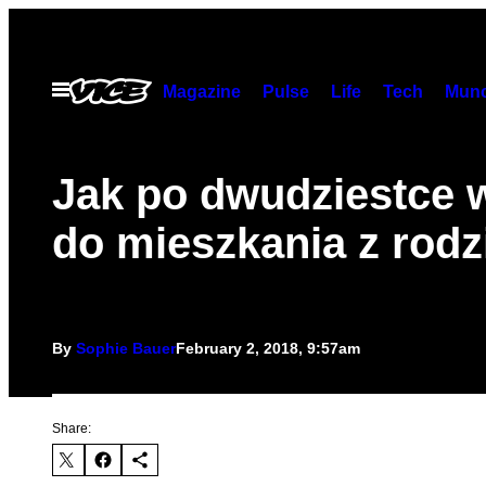
Skip
to
content
Open
Magazine
Pulse
Life
Tech
Munc
Menu
Jak po dwudziestce 
do mieszkania z rodz
By
Sophie Bauer
February 2, 2018, 9:57am
Share: