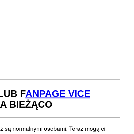
LUB F
ANPAGE VICE
NA BIEŻĄCO
eż są normalnymi osobami. Teraz mogą ci