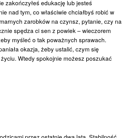
ie zakończyłeś edukację lub jesteś
ie nad tym, co właściwie chciałbyś robić w
 marnych zarobków na czynsz, pytanie, czy na
znie spędza ci sen z powiek – wieczorem
 żeby myśleć o tak poważnych sprawach.
aniała okazja, żeby ustalić, czym się
w życiu. Wtedy spokojnie możesz poszukać
odzicami przez ostatnie dwa lata. Stabilność