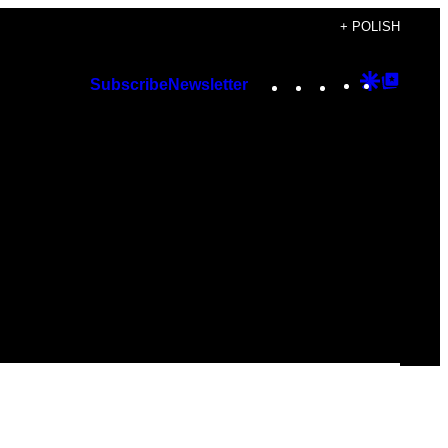
+ POLISH
Instagram
TikTok
YouTube
Google
Googl
Subscribe
Newsletter
Discover
Top
Posts