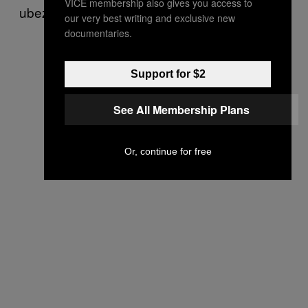
VICE membership also gives you access to
ubezpieczenia i całego zaplecza socjalnego.
our very best writing and exclusive new
documentaries.
Support for $2
See All Membership Plans
Or, continue for free