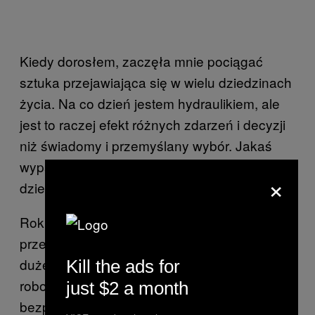
Kiedy dorosłem, zaczęła mnie pociągać
sztuka przejawiająca się w wielu dziedzinach
życia. Na co dzień jestem hydraulikiem, ale
jest to raczej efekt różnych zdarzeń i decyzji
niż świadomy i przemyślany wybór. Jakaś
wypadkowa pragmatyzmu wpojonego w
×
dzieciństwie i fascynacji rzemiosłem.
Rok temu zdecydowałem się na
przeprowadzkę do Berlina. Nie odczuwam
dużej różnicy w samej pracy, ale będąc
Kill the ads for
robotnikiem w Niemczech można czuć się
just $2 a month
bezpieczniej w kwestii wypłaty,