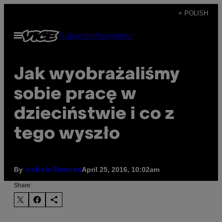
Skip
+ POLISH
to
Open
Subscribe
Newsletter
content
Menu
Jak wyobrażaliśmy
sobie pracę w
dzieciństwie i co z
tego wyszło
By
April 25, 2016, 10:02am
Izabela Szumen
Share: