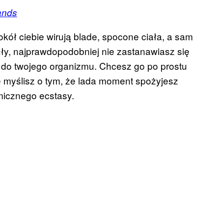
ands
okół ciebie wirują blade, spocone ciała, a sam
y, najprawdopodobniej nie zastanawiasz się
fi do twojego organizmu. Chcesz go po prostu
ie myślisz o tym, że lada moment spożyjesz
icznego ecstasy.