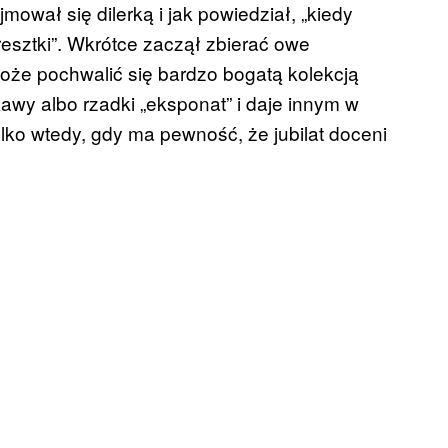
ował się dilerką i jak powiedział, „kiedy
resztki”. Wkrótce zaczął zbierać owe
 może pochwalić się bardzo bogatą kolekcją
ekawy albo rzadki „eksponat” i daje innym w
ko wtedy, gdy ma pewność, że jubilat doceni