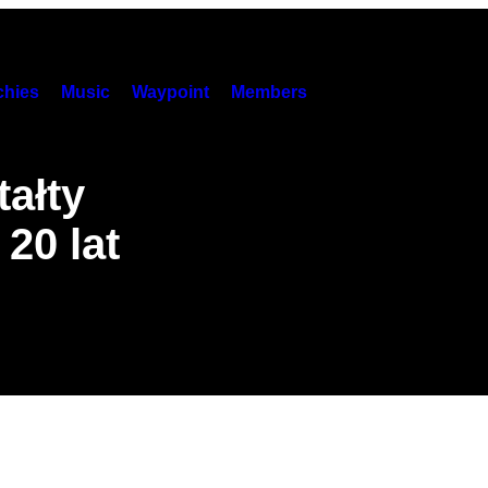
hies
Music
Waypoint
Members
tałty
20 lat