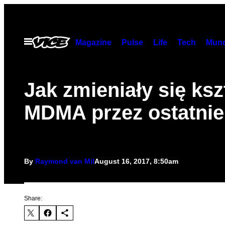
Skip
to
content
Open
Magazine
Pulse
Life
Tech
Munc
Menu
Jak zmieniały się ksz
MDMA przez ostatnie 
By
Raymond van Mil
August 16, 2017, 8:50am
Share: