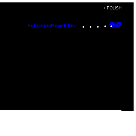
+ POLISH
Instagram
TikTok
YouTube
Google
Googl
Subscribe
Newsletter
Discover
Top
Posts