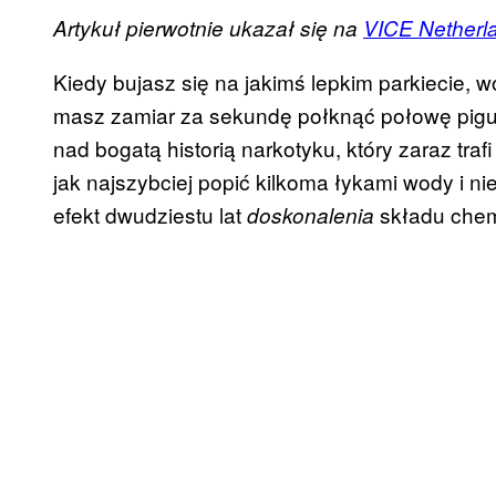
Artykuł pierwotnie ukazał się na
VICE Netherl
Kiedy bujasz się na jakimś lepkim parkiecie, w
masz zamiar za sekundę połknąć połowę piguł
nad bogatą historią narkotyku, który zaraz tra
jak najszybciej popić kilkoma łykami wody i n
efekt dwudziestu lat
składu chem
doskonalenia