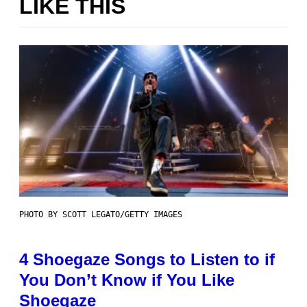
LIKE THIS
PHOTO BY SCOTT LEGATO/GETTY IMAGES
4 Shoegaze Songs to Listen to if
You Don’t Know if You Like
Shoegaze