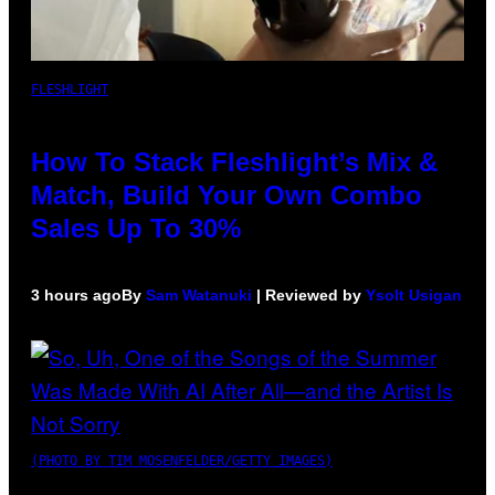
FLESHLIGHT
How To Stack Fleshlight’s Mix &
Match, Build Your Own Combo
Sales Up To 30%
3 hours ago
By
Sam Watanuki
| Reviewed by
Ysolt Usigan
(PHOTO BY TIM MOSENFELDER/GETTY IMAGES)