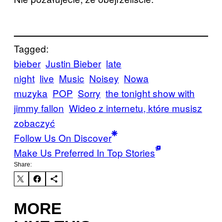
Tagged:
bieber
Justin Bieber
late
night
live
Music
Noisey
Nowa
muzyka
POP
Sorry
the tonight show with
jimmy fallon
Wideo z internetu, które musisz
zobaczyć
Follow Us On Discover
Make Us Preferred In Top Stories
Share:
MORE