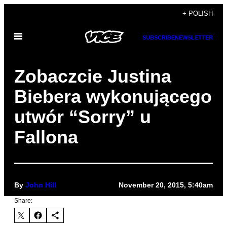
Skip
+ POLISH
to
Open
content
SUBSCRIBE
NEWSLETTER
Menu
Zobaczcie Justina
Biebera wykonującego
utwór “Sorry” u
Fallona
By
John Hill
November 20, 2015, 5:40am
Share: