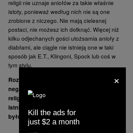
religii nie uznaje aniołów za takie właśnie
istoty, ponieważ według nich nie są one
zrobione z niczego. Nie mają cielesnej
postaci, nie możesz ich dotknąć. Więcej niż
kilku odjechanych gości utożsamia anioły z
diabłami, ale ciągle nie istnieją one w taki
sposób jak E.T., Klingoni, Spock lub coś w
tym stylu.
×
Rozkładasz na czynniki pierwsze
negatywne lub nonszalanckie poglądy
religijne na istnienie obcych. Ale czy
istnieją religie, dla których ich istnienie
Kill the ads for
byłoby dobrą wiadomością?
just $2 a month