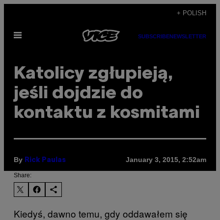
Skip
+ POLISH
to
Open
content
SUBSCRIBE
NEWSLETTER
Menu
Katolicy zgłupieją,
jeśli dojdzie do
kontaktu z kosmitami
By
January 3, 2015, 2:52am
Rick Paulas
Share:
Kiedyś, dawno temu, gdy oddawałem się