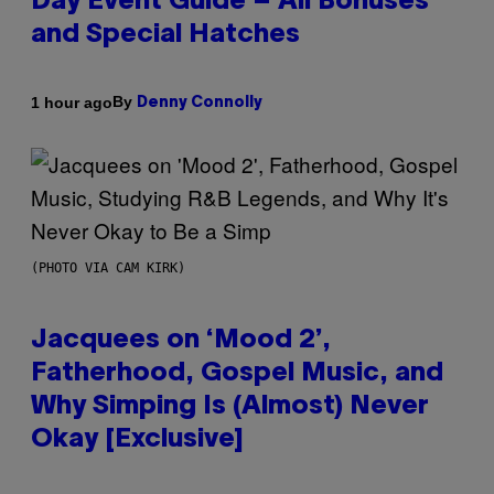
Day Event Guide – All Bonuses
and Special Hatches
By
1 hour ago
Denny Connolly
(PHOTO VIA CAM KIRK)
Jacquees on ‘Mood 2’,
Fatherhood, Gospel Music, and
Why Simping Is (Almost) Never
Okay [Exclusive]