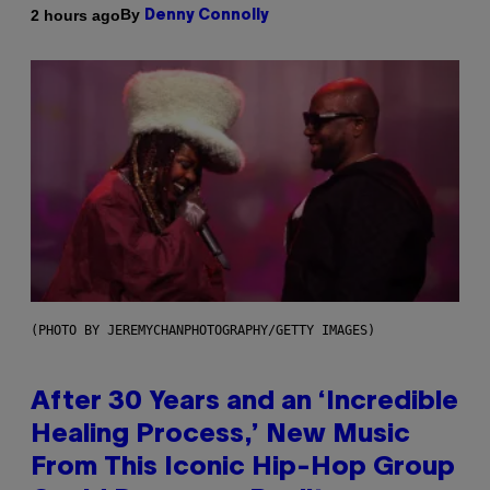
By
2 hours ago
Denny Connolly
(PHOTO BY JEREMYCHANPHOTOGRAPHY/GETTY IMAGES)
After 30 Years and an ‘Incredible
Healing Process,’ New Music
From This Iconic Hip-Hop Group