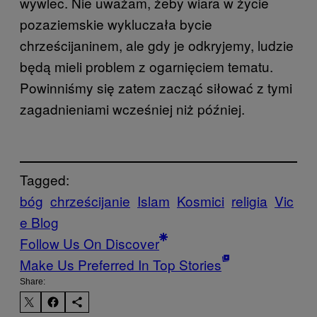
wywlec. Nie uważam, żeby wiara w życie
pozaziemskie wykluczała bycie
chrześcijaninem, ale gdy je odkryjemy, ludzie
będą mieli problem z ogarnięciem tematu.
Powinniśmy się zatem zacząć siłować z tymi
zagadnieniami wcześniej niż później.
Tagged:
bóg
chrześcijanie
Islam
Kosmici
religia
Vic
e Blog
Follow Us On Discover
Make Us Preferred In Top Stories
Share: