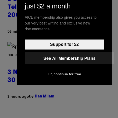
just $2 a month
Television Theme Songs of the
2000s
VICE membership also gives you access to
our very best writing and exclusive new
documentaries.
By
56 minutes ago
Dan Milam
Support for $2
PHOTO BY TIM RONEY/GETTY IMAGES
See All Membership Plans
3 No-Skip Pop Albums Turning
Or, continue for free
30 This Year
By
3 hours ago
Dan Milam