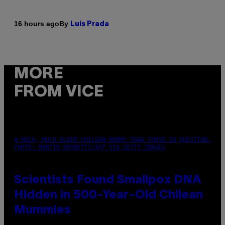
By
16 hours ago
Luis Prada
MORE
FROM VICE
A MUCH, MUCH OLDER CHILEAN MUMMY THAN THOSE IN QUESTION.
PHOTO: MARTIN BERNETTI/AFP VIA GETTY IMAGES
Scientists Found Smallpox DNA
Hidden in 500-Year-Old Chilean
Mummies