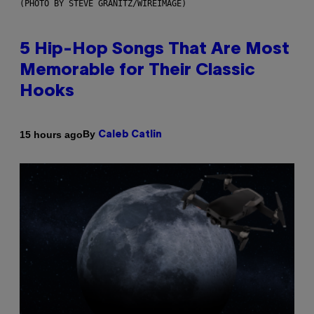
(PHOTO BY STEVE GRANITZ/WIREIMAGE)
5 Hip-Hop Songs That Are Most
Memorable for Their Classic
Hooks
By
15 hours ago
Caleb Catlin