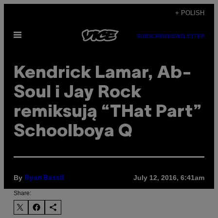
Skip
+ POLISH
to
Open
content
SUBSCRIBE
NEWSLETTER
Menu
Kendrick Lamar, Ab-
Soul i Jay Rock
remiksują “THat Part”
Schoolboya Q
By
July 12, 2016, 6:41am
Ryan Bassil
Share: