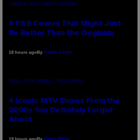
(PHOTO BY EBET ROBERTS/REDFERNS)
8 R&B Covers That Might Just
Be Better Than the Originals
By
18 hours ago
Caleb Catlin
PHOTO: PETER KRAMER / GETTY IMAGES
4 Iconic MTV Shows From the
2000s You Definitely Forgot
About
By
19 hours ago
Haley Miller