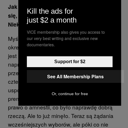
Jak myślisz, co się teraz stanie? Wydaje
Kill the ads for
się, że granica została już przekroczona.
just $2 a month
Niektórzy mówią nawet o wojnie domowej.
VICE membership also gives you access to
Myślę, że wojna domowa to niebezpieczne
our very best writing and exclusive new
documentaries.
określenie, chociaż faktycznie to wszystko
jest przerażające. Ludzie giną na ulicy – jest
Support for $2
naprawdę źle. Wszyscy myśleli, że granice
przekroczono już w styczniu, kiedy zabito
See All Membership Plans
czterech opozycjonistów. Sytuacja wtedy się
uspokoiła, uchylono prawo anty-protestowe,
Or, continue for free
premier podał się do dymisji i uchwalono
prawo o amnestii, co było naprawdę dobrą
rzeczą. Ale to już minęło. Teraz są żądania
wcześniejszych wyborów, ale póki co nie