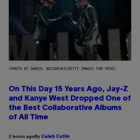
(PHOTO BY DANIEL BOCZARSKI/GETTY IMAGES FOR VEVO)
On This Day 15 Years Ago, Jay-Z
and Kanye West Dropped One of
the Best Collaborative Albums
of All Time
By
2 hours ago
Caleb Catlin