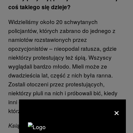
coś takiego się dzieje?
Widzieliśmy około 20 schwytanych
policjantów, których zabrano do jednego z
namiotów rozstawionych przez
opozycjonistów – nieopodal ratusza, gdzie
niektórzy protestujący też śpią. Wszyscy
wyglądali bardzo młodo. Mieli może ze
dwadzieścia lat, część z nich była ranna.
Zostali otoczeni przez protestujących,
niektórzy pluli na nich i próbowali bić, kiedy
inni chcieli to powstrzymać. Byli też księża,
×
którzy starali się utrzymać spokój.
Ksiądz błogosławi protestującego