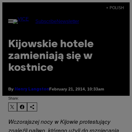
Skip
+ POLISH
to
Open
Subscribe
Newsletter
content
Menu
Kijowskie hotele
zamieniają się w
kostnice
By
February 21, 2014, 10:33am
Henry Langston
Share:
Wczorajszej nocy w Kijowie protestujący
znaleźli paliwo, którego użyli do rozniecania