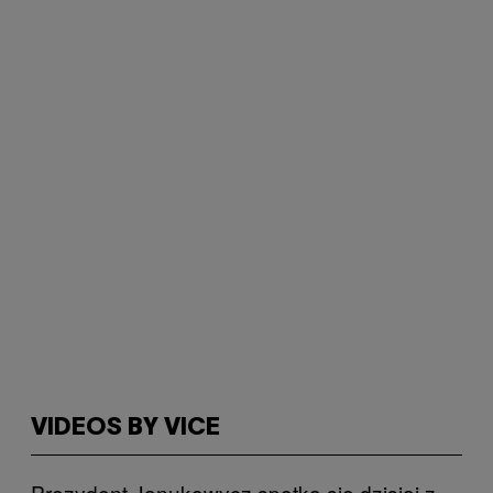
VIDEOS BY VICE
Prezydent Janukowycz spotka się dzisiaj z