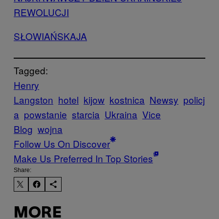
REWOLUCJI
SŁOWIAŃSKAJA
Tagged:
Henry
Langston
hotel
kijow
kostnica
Newsy
policj
a
powstanie
starcia
Ukraina
Vice
Blog
wojna
Follow Us On Discover
Make Us Preferred In Top Stories
Share:
MORE