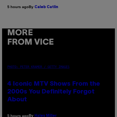
By
5 hours ago
Caleb Catlin
MORE
FROM VICE
PHOTO: PETER KRAMER / GETTY IMAGES
4 Iconic MTV Shows From the
2000s You Definitely Forgot
About
By
5 hours ago
Haley Miller