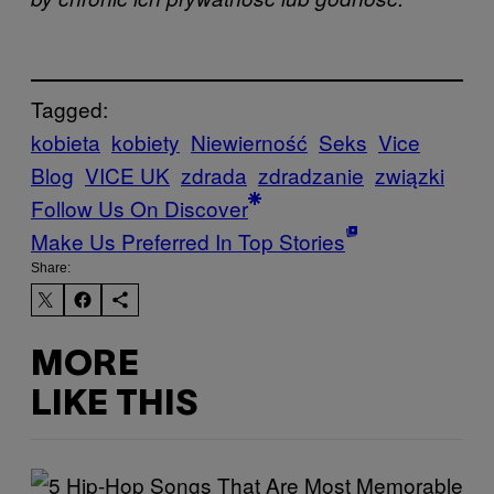
Tagged:
kobieta
kobiety
Niewierność
Seks
Vice
Blog
VICE UK
zdrada
zdradzanie
związki
Follow Us On Discover
Make Us Preferred In Top Stories
Share:
MORE
LIKE THIS