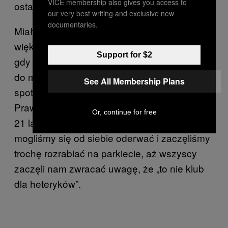
VICE membership also gives you access to
ostatecznie zostawić.
our very best writing and exclusive new
documentaries.
Miałam do niego o to wielkie pretensje przez
większość festiwalu, więc tego samego dnia,
Support for $2
gdy wróciliśmy do Londynu, poszłam prosto
do mojego ulubionego baru dla gejów, gdzie
See All Membership Plans
spotkałam Xaviera, przystojniaka z Hiszpanii.
Prawda, był trochę młodszy ode mnie, miał
Or, continue for free
21 lat, ale niczego mu nie brakowało. Nie
mogliśmy się od siebie oderwać i zaczęliśmy
trochę rozrabiać na parkiecie, aż wszyscy
zaczęli nam zwracać uwagę, że „to nie klub
dla heteryków”.