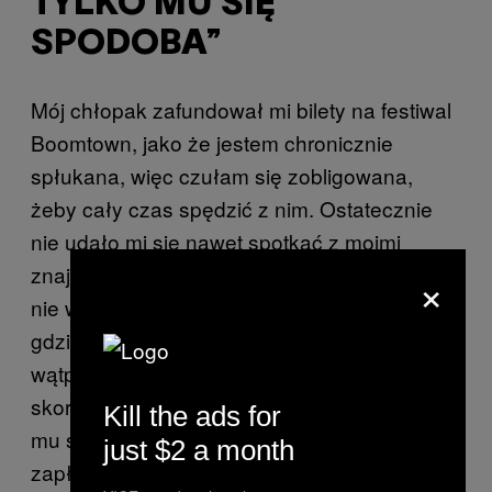
TYLKO MU SIĘ
SPODOBA”
Mój chłopak zafundował mi bilety na festiwal
Boomtown, jako że jestem chronicznie
spłukana, więc czułam się zobligowana,
żeby cały czas spędzić z nim. Ostatecznie
nie udało mi się nawet spotkać z moimi
znajomymi – a on niby żartem zagroził, że
×
nie wpuści mnie do namiotu, jeśli „znowu
gdzieś mu zniknę”. Zaczęłam poważnie
wątpić, czy taki związek ma przyszłość,
skoro on uważa, że może mnie traktować, jak
Kill the ads for
mu się podoba, tylko dlatego, że za mnie
just $2 a month
zapłacił. Ale nie chciałam też go tak