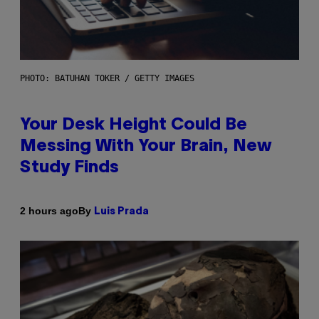
PHOTO: BATUHAN TOKER / GETTY IMAGES
Your Desk Height Could Be
Messing With Your Brain, New
Study Finds
By
2 hours ago
Luis Prada