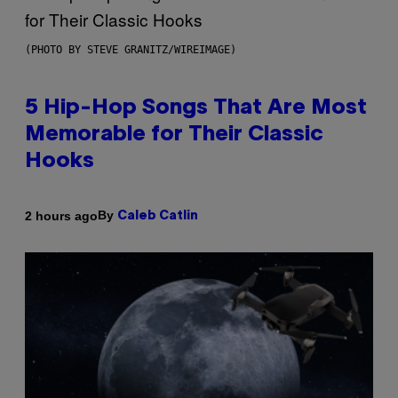
(PHOTO BY STEVE GRANITZ/WIREIMAGE)
5 Hip-Hop Songs That Are Most
Memorable for Their Classic
Hooks
By
2 hours ago
Caleb Catlin