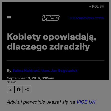
Skip
+ POLISH
to
Open
content
SUBSCRIBE
NEWSLETTER
Menu
Kobiety opowiadają,
dlaczego zdradziły
By
Salma Haidrani, tłum. Jan Bogdaniuk
September 19, 2016, 3:05am
Share:
Artykuł pierwotnie ukazał się na
VICE UK