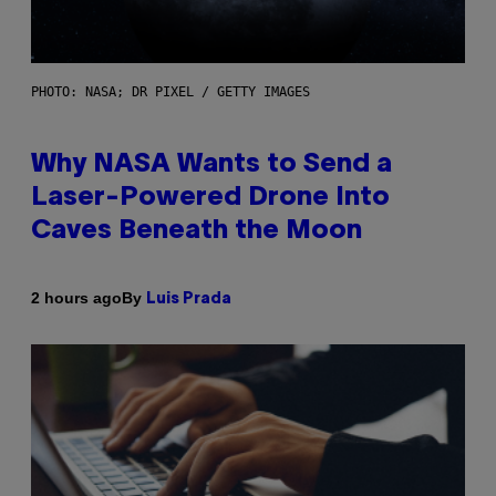
PHOTO: NASA; DR PIXEL / GETTY IMAGES
Why NASA Wants to Send a
Laser-Powered Drone Into
Caves Beneath the Moon
By
2 hours ago
Luis Prada