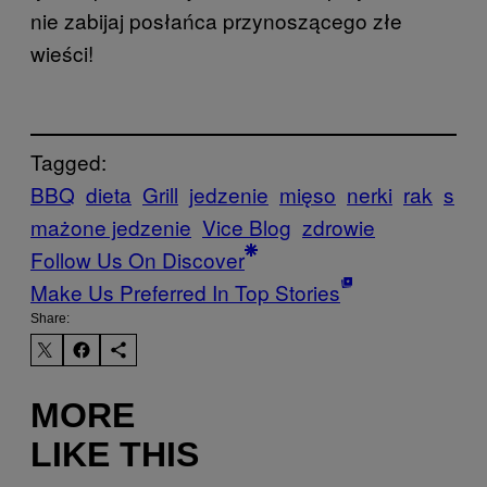
nie zabijaj posłańca przynoszącego złe
wieści!
Tagged:
BBQ
dieta
Grill
jedzenie
mięso
nerki
rak
s
mażone jedzenie
Vice Blog
zdrowie
Follow Us On Discover
Make Us Preferred In Top Stories
Share:
MORE
LIKE THIS