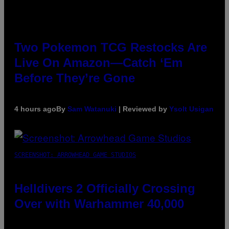
Two Pokemon TCG Restocks Are
Live On Amazon—Catch ‘Em
Before They’re Gone
4 hours ago
By
Sam Watanuki
| Reviewed by
Ysolt Usigan
SCREENSHOT: ARROWHEAD GAME STUDIOS
Helldivers 2 Officially Crossing
Over with Warhammer 40,000