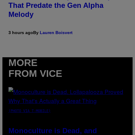
That Predate the Gen Alpha
Melody
3 hours ago
By
Lauren Boisvert
MORE
FROM VICE
(PHOTO VIA T-MOBILE)
Monoculture is Dead, and