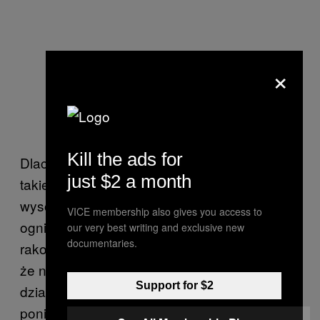
×
Kill the ads for
Dlaczego wybrana metoda przyrządzania ma
just $2 a month
takie znaczenie? Gdy mięso smaży się w
wysokiej temperaturze lub grilluje nad
VICE membership also gives you access to
ogniem, powstają kancerogeny [czynniki
our very best writing and exclusive new
documentaries.
rakotwórcze – red.]. Dr Melkonian sugeruje,
że nerki szczególnie są narażone na
Support for $2
działanie tych rakotwórczych związków,
ponieważ to właśnie one pełnią w organizmie