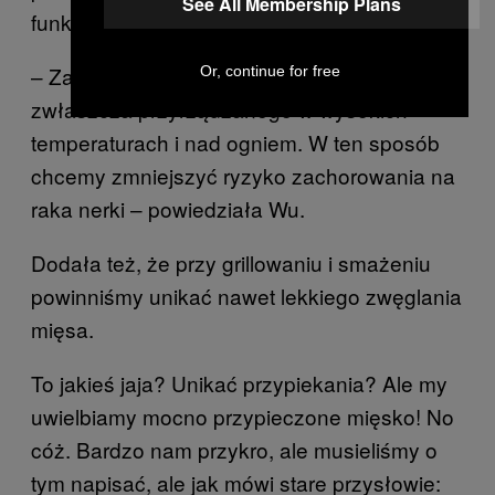
See All Membership Plans
funkcję filtra wyłapującego toksyny.
– Zalecamy ograniczyć spożycie mięsa,
Or, continue for free
zwłaszcza przyrządzanego w wysokich
temperaturach i nad ogniem. W ten sposób
chcemy zmniejszyć ryzyko zachorowania na
raka nerki – powiedziała Wu.
Dodała też, że przy grillowaniu i smażeniu
powinniśmy unikać nawet lekkiego zwęglania
mięsa.
To jakieś jaja? Unikać przypiekania? Ale my
uwielbiamy mocno przypieczone mięsko! No
cóż. Bardzo nam przykro, ale musieliśmy o
tym napisać, ale jak mówi stare przysłowie: