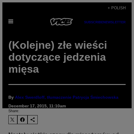
Skip
+ POLISH
to
Open
content
SUBSCRIBE
NEWSLETTER
Menu
(Kolejne) złe wieści
dotyczące jedzenia
mięsa
By
Alex Swerdloff, tłumaczenie Patrycja Śmiechowska
December 17, 2015, 11:10am
Share: