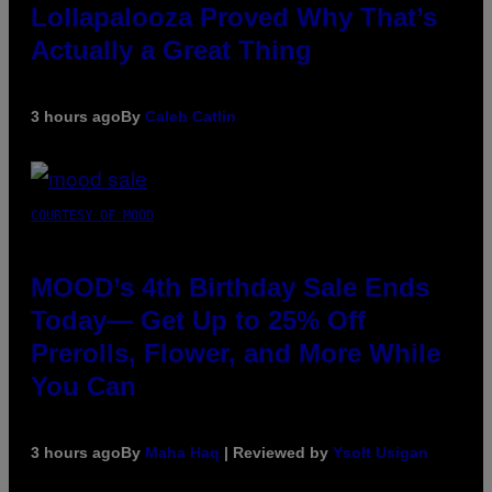
Lollapalooza Proved Why That’s
Actually a Great Thing
3 hours ago
By
Caleb Catlin
COURTESY OF MOOD
MOOD’s 4th Birthday Sale Ends
Today— Get Up to 25% Off
Prerolls, Flower, and More While
You Can
3 hours ago
By
Maha Haq
| Reviewed by
Ysolt Usigan