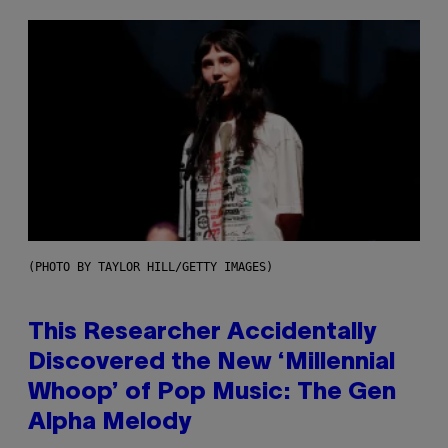
(PHOTO BY TAYLOR HILL/GETTY IMAGES)
This Researcher Accidentally
Discovered the New ‘Millennial
Whoop’ of Pop Music: The Gen
Alpha Melody