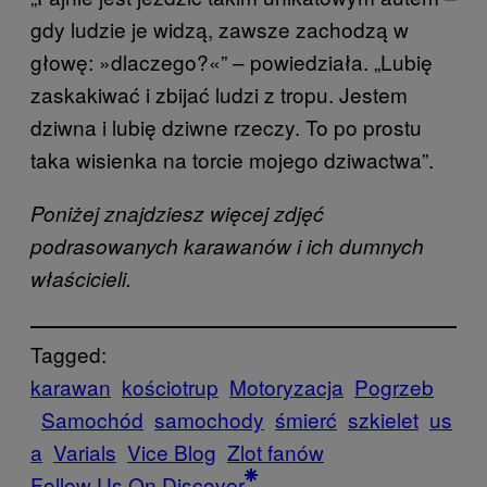
gdy ludzie je widzą, zawsze zachodzą w
głowę: »dlaczego?«” – powiedziała. „Lubię
zaskakiwać i zbijać ludzi z tropu. Jestem
dziwna i lubię dziwne rzeczy. To po prostu
taka wisienka na torcie mojego dziwactwa”.
Poniżej znajdziesz więcej zdjęć
podrasowanych karawanów i ich dumnych
właścicieli.
Tagged:
karawan
kościotrup
Motoryzacja
Pogrzeb
Samochód
samochody
śmierć
szkielet
us
a
Varials
Vice Blog
Zlot fanów
Follow Us On Discover