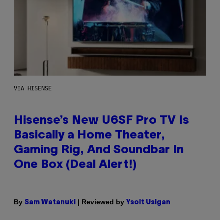
VIA HISENSE
Hisense’s New U6SF Pro TV Is
Basically a Home Theater,
Gaming Rig, And Soundbar In
One Box (Deal Alert!)
By
| Reviewed by
Sam Watanuki
Ysolt Usigan