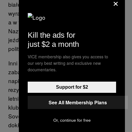
×
białego Cadillaca kalkomaniami
wyrażającymi poparcie dla Donalda Trumpa,
a w trumnie umieścił kukłę Hillary Clinton.
Nazwał swój pojazd „Pociągiem do Trumpa” i
Kill the ads for
jeździ nim, by wyrazić swoje poglądy
just $2 a month
polityczne.
VICE membership also gives you access to
Inni wolą subtelniejsze dodatki, w rodzaju
our very best writing and exclusive new
documentaries.
zabawnych rejestracji albo chorągiewek z
napisem „POGRZEB”, a niektórzy w ogóle
Support for $2
rezygnują z modyfikacji. Na przykład 24-
letnia Nikki Maurer, najmłodsza członkini
See All Membership Plans
klubu, zachowała swojego Cadillaca Superior
Sovereign Three-Way z 1984 roku w
Or, continue for free
dokładnie w takim stanie, w jakim go kupiła.