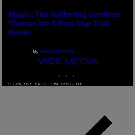
Magic: The Gathering Confirms
Themes for 5 New Star Trek
Decks
By
Denny Connolly
VICE
MEDIA
INSTAGRAM
TIKTOK
YOUTUBE
© 2026 VICE DIGITAL PUBLISHING, LLC