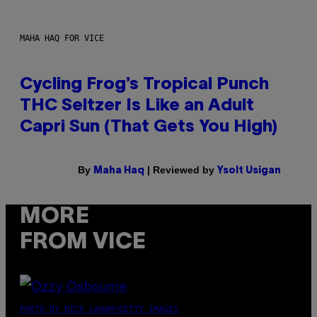
MAHA HAQ FOR VICE
Cycling Frog’s Tropical Punch
THC Seltzer Is Like an Adult
Capri Sun (That Gets You High)
By
| Reviewed by
Maha Haq
Ysolt Usigan
MORE
FROM VICE
PHOTO BY NICK LAHAM/GETTY IMAGES