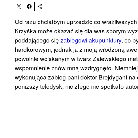
Od razu chciałbym uprzedzić co wrażliwszych
Krzyśka może okazać się dla was sporym wyz
poddającego się
zabiegowi akupunktury
, co b
hardkorowym, jednak ja z moją wrodzoną awers
powolnie wciskanym w twarz Zalewskiego me
wspomnienie znów mną wzdrygnęło. Niemniej,
wykonująca zabieg pani doktor Brejdygant na 
poniższy teledysk, nic złego nie spotkało auto