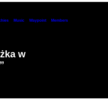
hies
Music
Waypoint
Members
óżka w
”