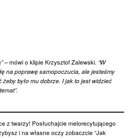
mówi o klipie Krzysztof Zalewski.
” –
“W
dę na poprawę samopoczucia, ale jesteśmy
ć żeby było mu dobrze. I jak to jest widzieć
temat”.
ce z twarzy! Posłuchajcie melorecytującego
rzybysz i na własne oczy zobaczcie “Jak