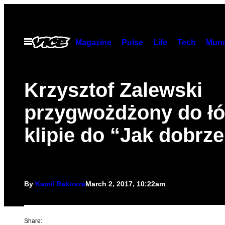
Skip
to
content
Open
Magazine
Pulse
Life
Tech
Munc
Menu
Krzysztof Zalewski
przygwożdżony do ł
klipie do “Jak dobrze
By
Kamil Rakosza
March 2, 2017, 10:22am
Share: