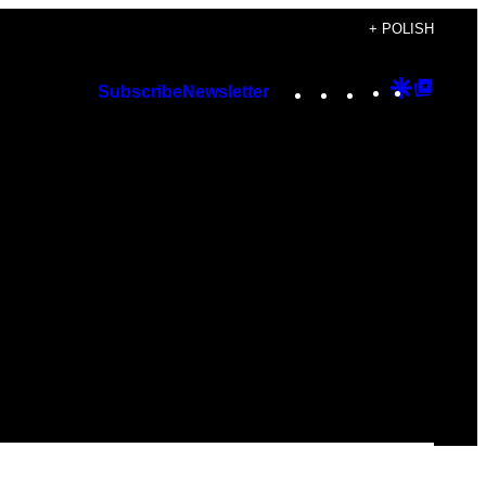
+ POLISH
Instagram
TikTok
YouTube
Google
Googl
Subscribe
Newsletter
Discover
Top
Posts