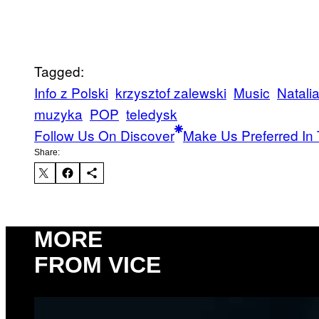
Tagged:
Info z Polski
krzysztof zalewski
Music
Natali
muzyka
POP
teledysk
Follow Us On Discover
Make Us Preferred In 
Share:
MORE
FROM VICE