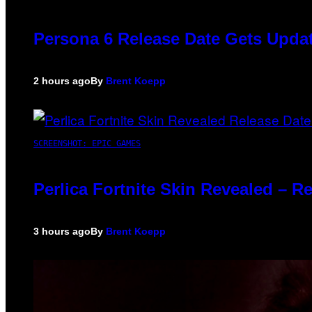
Persona 6 Release Date Gets Updat
2 hours ago
By
Brent Koepp
SCREENSHOT: EPIC GAMES
Perlica Fortnite Skin Revealed – R
3 hours ago
By
Brent Koepp