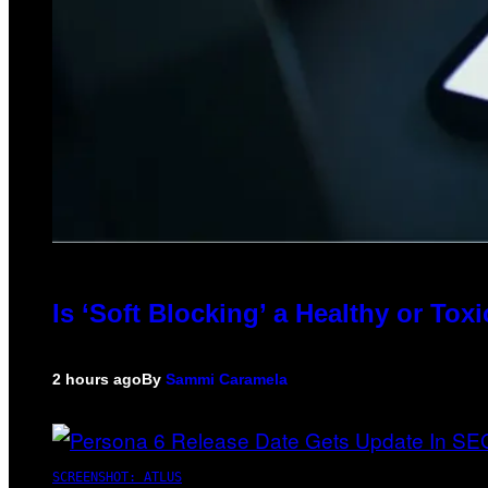
Is ‘Soft Blocking’ a Healthy or To
2 hours ago
By
Sammi Caramela
SCREENSHOT: ATLUS