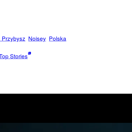
a Przybysz
Noisey
Polska
Top Stories