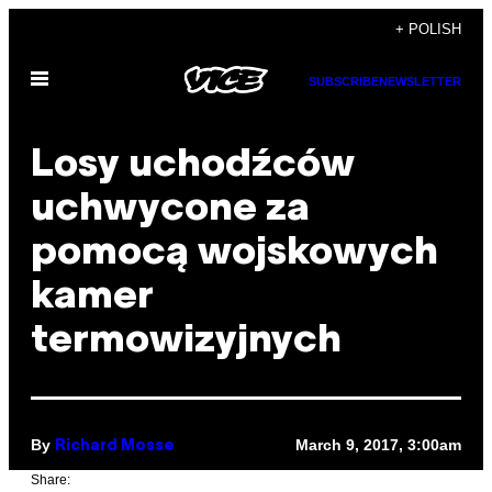
Skip
+ POLISH
to
Open
content
SUBSCRIBE
NEWSLETTER
Menu
Losy uchodźców
uchwycone za
pomocą wojskowych
kamer
termowizyjnych
By
March 9, 2017, 3:00am
Richard Mosse
Share: