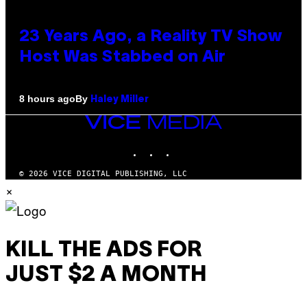
23 Years Ago, a Reality TV Show
Host Was Stabbed on Air
By
8 hours ago
Haley Miller
VICE
MEDIA
INSTAGRAM
TIKTOK
YOUTUBE
© 2026 VICE DIGITAL PUBLISHING, LLC
×
KILL THE ADS FOR
JUST $2 A MONTH