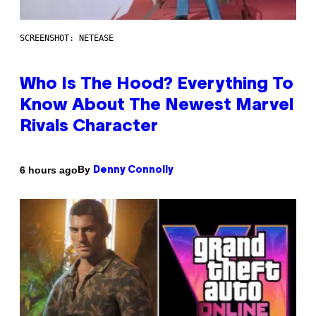
SCREENSHOT: NETEASE
Who Is The Hood? Everything To
Know About The Newest Marvel
Rivals Character
By
6 hours ago
Denny Connolly