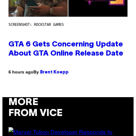
SCREENSHOT: ROCKSTAR GAMES
GTA 6 Gets Concerning Update
About GTA Online Release Date
By
6 hours ago
Brent Koepp
MORE
FROM VICE