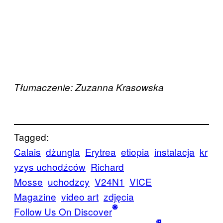
Tłumaczenie: Zuzanna Krasowska
Tagged:
Calais
dżungla
Erytrea
etiopia
instalacja
kr
yzys uchodźców
Richard
Mosse
uchodzcy
V24N1
VICE
Magazine
video art
zdjęcia
Follow Us On Discover