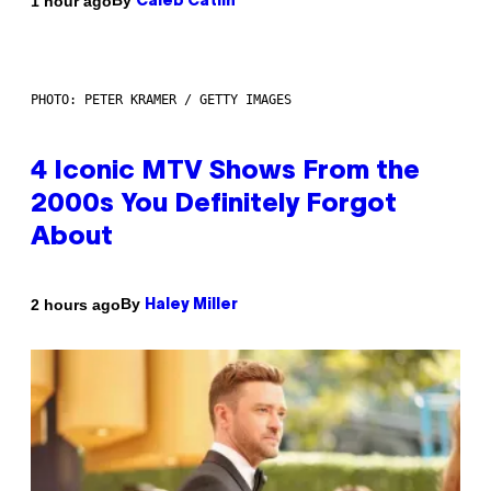
By
1 hour ago
Caleb Catlin
PHOTO: PETER KRAMER / GETTY IMAGES
4 Iconic MTV Shows From the
2000s You Definitely Forgot
About
By
2 hours ago
Haley Miller