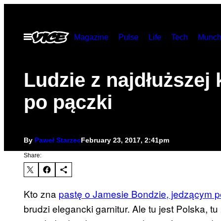
Skip
to
Open
Magazine
Pulse
Life
Tech
Munch
content
Menu
Ludzie z najdłuższej 
po pączki
By
Paweł Starzec
February 23, 2017, 2:41pm
Share:
Kto zna
pastę o Jamesie Bondzie, jedzącym po
brudzi elegancki garnitur. Ale tu jest Polska, tu