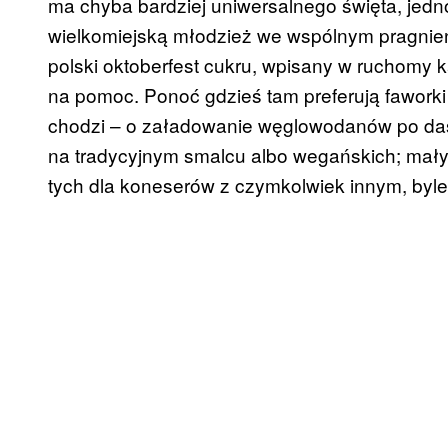
ma chyba bardziej uniwersalnego święta, jedn
wielkomiejską młodzież we wspólnym pragnieni
polski oktoberfest cukru, wpisany w ruchomy 
na pomoc. Ponoć gdzieś tam preferują faworki a
chodzi – o załadowanie węglowodanów po da
na tradycyjnym smalcu albo wegańskich; mały
tych dla koneserów z czymkolwiek innym, byle