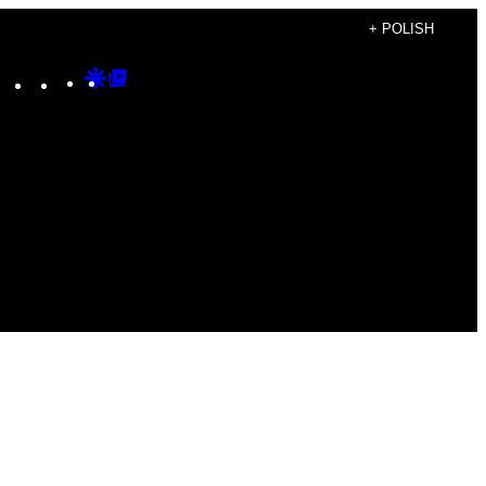
+ POLISH
Instagram
TikTok
YouTube
Google
Google
Discover
Top
Posts