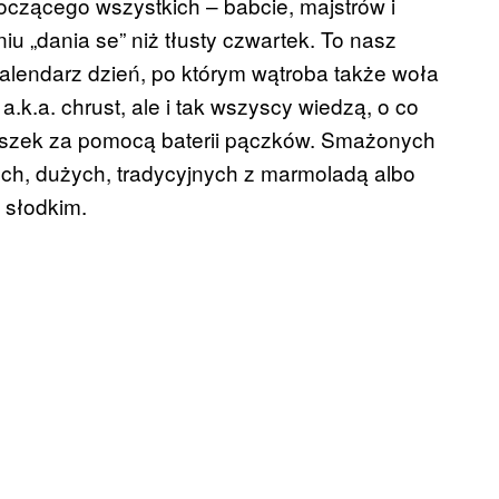
oczącego wszystkich – babcie, majstrów i
u „dania se” niż tłusty czwartek. To nasz
kalendarz dzień, po którym wątroba także woła
.k.a. chrust, ale i tak wszyscy wiedzą, o co
szek za pomocą baterii pączków. Smażonych
ch, dużych, tradycyjnych z marmoladą albo
 słodkim.