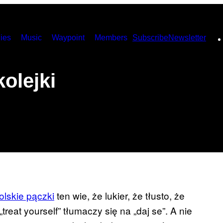
ies
Music
Waypoint
Members
Subscribe
Newsletter
kolejki
lskie pączki
ten wie, że lukier, że tłusto, że
 „treat yourself” tłumaczy się na „daj se”. A nie