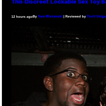
This Discreet Lockable Sex Toy 
By
| Reviewed by
12 hours ago
Sam Watanuki
Ysolt Usig