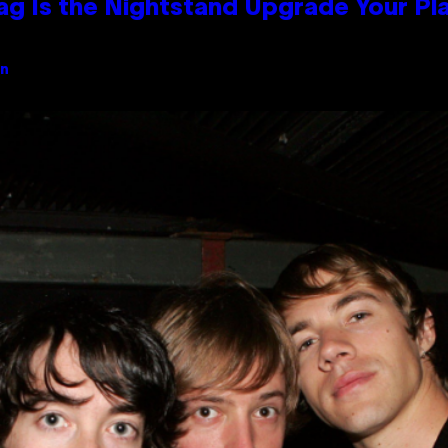
Bag Is the Nightstand Upgrade Your P
an