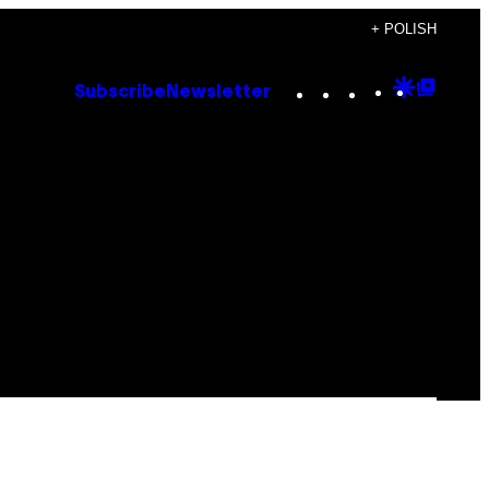
+ POLISH
Instagram
TikTok
YouTube
Google
Goog
Subscribe
Newsletter
Discove
Top
Posts