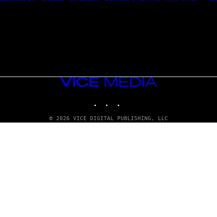
VICE
MEDIA
INSTAGRAM
TIKTOK
YOUTUBE
© 2026 VICE DIGITAL PUBLISHING, LLC