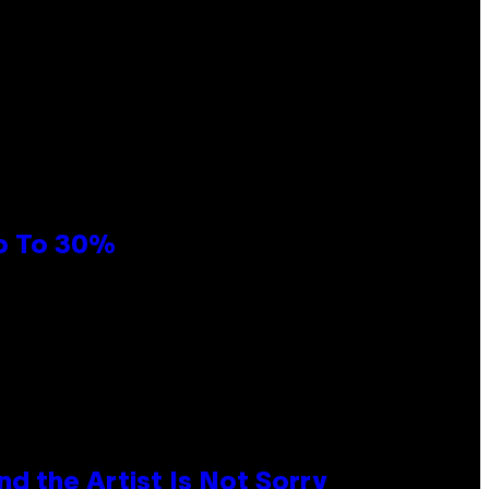
Up To 30%
d the Artist Is Not Sorry