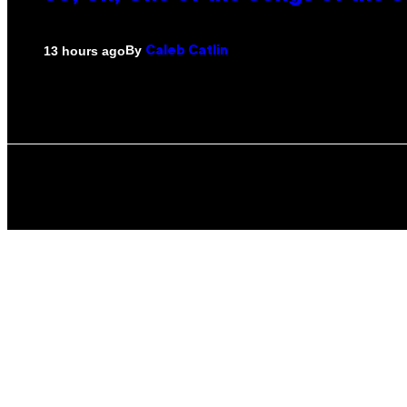
By
13 hours ago
Caleb Catlin