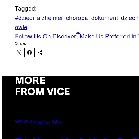
Tagged:
#dzieci
alzheimer
choroba
dokument
dzieci
owie
Follow Us On Discover
Make Us Preferred In 
Share:
MORE
FROM VICE
SAM WATANUKI FOR VICE