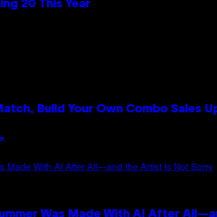
ng 20 This Year
 Match, Build Your Own Combo Sales 
an
Summer Was Made With AI After All—an