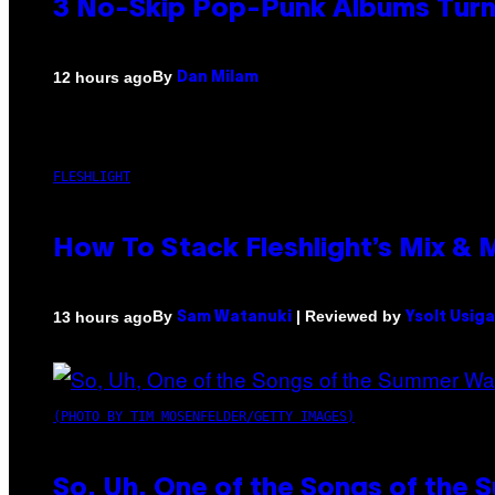
3 No-Skip Pop-Punk Albums Turni
By
12 hours ago
Dan Milam
FLESHLIGHT
How To Stack Fleshlight’s Mix &
By
| Reviewed by
13 hours ago
Sam Watanuki
Ysolt Usig
(PHOTO BY TIM MOSENFELDER/GETTY IMAGES)
So, Uh, One of the Songs of the 