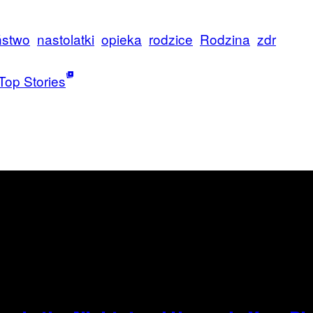
ństwo
nastolatki
opieka
rodzice
Rodzina
zdr
Top Stories