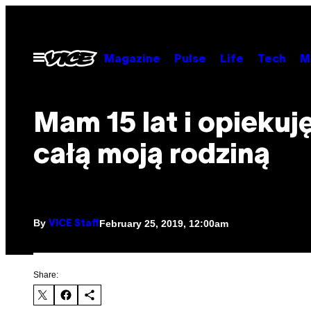
Skip
to
content
Open
Magazine
Pulse
Life
Tech
M
Menu
Mam 15 lat i opiekuję
całą moją rodziną
By
February 25, 2019, 12:00am
VICE Staff
Share: