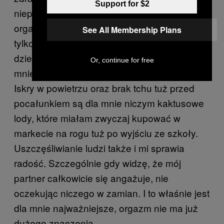
Support for $2
niepotrzebne. Seks może być cudowny i bez
orgazmu – prawdę mówiąc, jest on właściwie
See All Membership Plans
tylko wisienką na torcie. To intymność
dzielona z odpowiednią osobą ekscytuje
Or, continue for free
mnie najbardziej i w zupełności zaspokaja.
Iskry w powietrzu oraz brak tchu tuż przed
pocałunkiem są dla mnie niczym kaktusowe
lody, które miałam zwyczaj kupować w
markecie na rogu tuż po wyjściu ze szkoły.
Uszczęśliwianie ludzi także i mi sprawia
radość. Szczególnie gdy widzę, że mój
partner całkowicie się angażuje, nie
oczekując niczego w zamian. I to właśnie jest
dla mnie najważniejsze, orgazm nie ma już
dużego znaczenia.