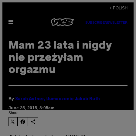
Skip
+ POLISH
to
Open
content
SUBSCRIBE
NEWSLETTER
Menu
Mam 23 lata i nigdy
nie przeżyłam
orgazmu
By
Sarah Astner, tłumaczenie Jakub Ruth
June 25, 2015, 8:05am
Share: