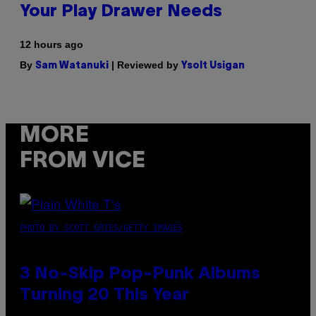
Your Play Drawer Needs
12 hours ago
By
| Reviewed by
Sam Watanuki
Ysolt Usigan
MORE
FROM VICE
PHOTO BY SCOTT GRIES/GETTY IMAGES
3 No-Skip Pop-Punk Albums
Turning 20 This Year