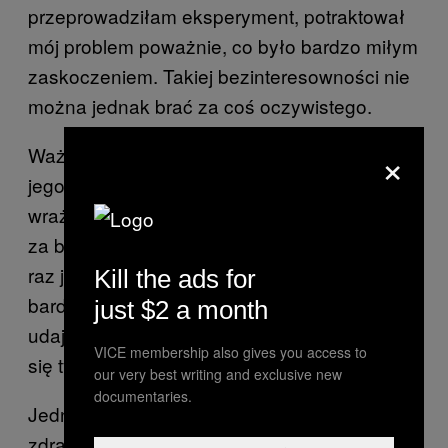
przeprowadziłam eksperyment, potraktował
mój problem poważnie, co było bardzo miłym
zaskoczeniem. Takiej bezinteresowności nie
można jednak brać za coś oczywistego.
×
Ważniejszy niż sam cel powinien być sposób
jego osiągnięcia. Często bowiem mam
wrażenie, że mężczyźni zwykli obwiniać się
za brak orgazmu u swoich kochanek. Zresztą
raz już to od usłyszałam, może w trochę
Kill the ads for
bardziej wymijający sposób. Właśnie dlatego
just $2 a month
udaję orgazm – żebyście nie musieli trapić
VICE membership also gives you access to
się tym gównianym uczuciem.
our very best writing and exclusive new
documentaries.
Jednak pragnę wam – facetom – coś
zdradzić. Wasze zmartwienia są zupełnie