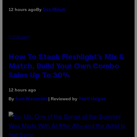
By
12 hours ago
Dan Milam
FLESHLIGHT
How To Stack Fleshlight’s Mix &
Match, Build Your Own Combo
Sales Up To 30%
12 hours ago
By
| Reviewed by
Sam Watanuki
Ysolt Usigan