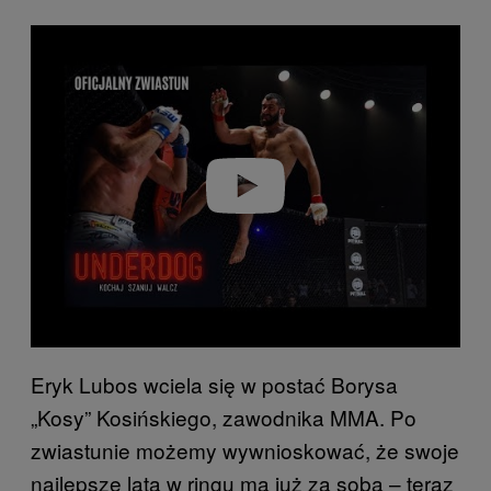
P
l
a
y
v
i
d
e
o
Eryk Lubos wciela się w postać Borysa
„Kosy” Kosińskiego, zawodnika MMA. Po
zwiastunie możemy wywnioskować, że swoje
najlepsze lata w ringu ma już za sobą – teraz