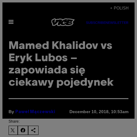
Skip
+ POLISH
to
Open
content
SUBSCRIBE
NEWSLETTER
Menu
Mamed Khalidov vs
Eryk Lubos –
zapowiada się
ciekawy pojedynek
By
December 10, 2018, 10:53am
Paweł Mączewski
Share: