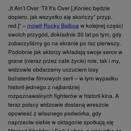
„It Ain’t Over ‘Til It’s Over [„Koniec będzie
dopiero, jak wszystko się skończy” przyp.
red.]” –
mówił Rocky Balboa
w kolejnej części
swoich przygód, dokładnie 30 lat po tym, gdy
zobaczyliśmy go na ekranie po raz pierwszy.
Podobnie jak aktorzy wkładają swoje serce w
grane (nieraz przez całe życie) role, tak i my,
widzowie obdarzamy uczuciem losy
bohaterów filmowych serii – w tym wypadku
historii jednego z najbardziej
rozpoznawalnych fighterów w historii kina. A
teraz polscy widzowie dostaną wreszcie
opowieść z własnego podwórka, gdy
naprzeciw siebie w oktagonie spotkają się
Mamed Khalidov i Eryk Lubos, a wszystko za