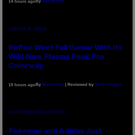
By
14 hours ago
Dan Milam
COURTESY OF PUFFCO
Puffco Went Full Gamer With Its
Wild New Plasma Peak Pro
Colorway
By
| Reviewed by
15 hours ago
Maha Haq
Ysolt Usigan
VIA POKEMON/ADIDAS/NINTENDO
Pokemon and Adidas Just