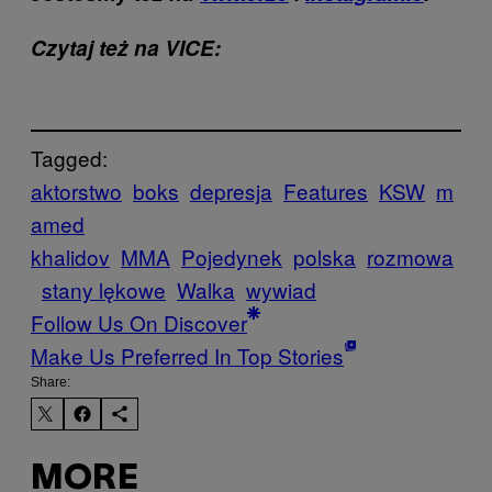
Czytaj też na VICE:
Tagged:
aktorstwo
boks
depresja
Features
KSW
m
amed
khalidov
MMA
Pojedynek
polska
rozmowa
stany lękowe
Walka
wywiad
Follow Us On Discover
Make Us Preferred In Top Stories
Share:
MORE