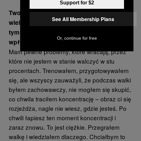
Support for $2
Twoja decyzja o zakończeniu kariery była
See All Membership Plans
wielkim zaskoczeniem. Czy myślałeś o
tym już przed walką, w trakcie, czy może
Or, continue for free
wpłynął na to też jej wynik?
Mam pewne problemy, które wracają, przez
które nie jestem w stanie walczyć w stu
procentach. Trenowałem, przygotowywałem
się, ale wszyscy zauważyli, że podczas walki
byłem zachowawczy, nie mogłem się skupić,
co chwila traciłem koncentrację – obraz ci się
rozjeżdża, nagle nie wiesz, gdzie jesteś. Po
chwili łapiesz ten moment koncentracji i
zaraz znowu. To jest ciężkie. Przegrałem
walkę i wiedziałem dlaczego. Chciałbym to