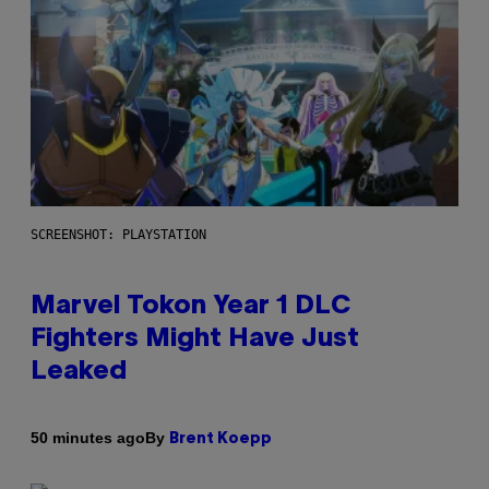
SCREENSHOT: PLAYSTATION
Marvel Tokon Year 1 DLC
Fighters Might Have Just
Leaked
By
50 minutes ago
Brent Koepp