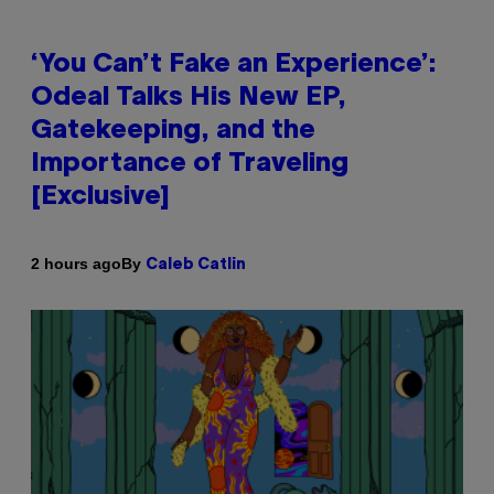
‘You Can’t Fake an Experience’:
Odeal Talks His New EP,
Gatekeeping, and the
Importance of Traveling
[Exclusive]
By
2 hours ago
Caleb Catlin