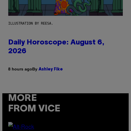
ILLUSTRATION BY REESA.
Daily Horoscope: August 6,
2026
By
8 hours ago
Ashley Fike
MORE
FROM VICE