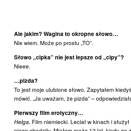
Ale jakim? Wagina to okropne słowo…
Nie wiem. Może po prostu „TO”.
Słowo „cipka” nie jest lepsze od „cipy”?
Nieee.
…pizda?
To jest moje ulubione słowo. Zapytałem kiedy
mówić. „Ja uważam, że pizda” – odpowiedziała
Pierwszy film erotyczny…
. Film niemiecki. Leciał w kinach i służ
Helga
niego chodziły. Miałem może 12 lat, kiedy go