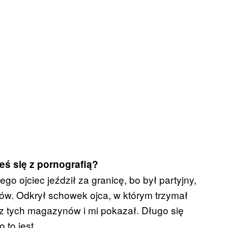
łeś się z pornografią?
o ojciec jeździł za granicę, bo był partyjny,
ów. Odkrył schowek ojca, w którym trzymał
 z tych magazynów i mi pokazał. Długo się
 to jest.