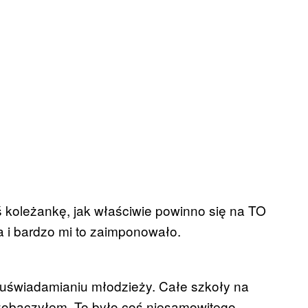
ś koleżankę, jak właściwie powinno się na TO
 i bardzo mi to zaimponowało.
ył uświadamianiu młodzieży. Całe szkoły na
 zobaczyłem. To było coś niesamowitego,