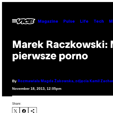
Skip
to
content
Open
Magazine
Pulse
Life
Tech
M
Menu
Marek Raczkowski: 
pierwsze porno
By
Rozmawiała Magda Żakowska, zdjęcia Kamil Zachar
November 18, 2013, 12:05pm
Share: