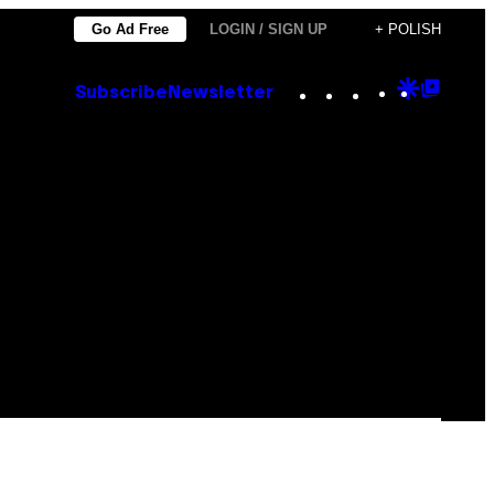
Go Ad Free
LOGIN / SIGN UP
+ POLISH
Instagram
TikTok
YouTube
Google
Goog
Subscribe
Newsletter
Discove
Top
Posts