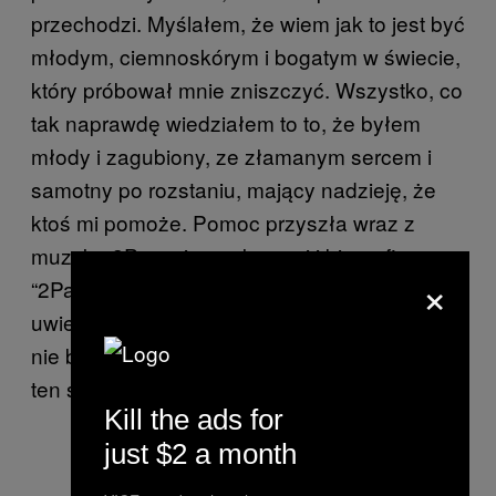
przechodzi. Myślałem, że wiem jak to jest być
młodym, ciemnoskórym i bogatym w świecie,
który próbował mnie zniszczyć. Wszystko, co
tak naprawdę wiedziałem to to, że byłem
młody i zagubiony, ze złamanym sercem i
samotny po rozstaniu, mający nadzieję, że
ktoś mi pomoże. Pomoc przyszła wraz z
muzyką 2Paca, jego słowami i biografią
×
“2Pac: Zmartwychwstanie”, którą
uwielbiałem. Jego słowa przypominały mi, że
nie byłem jedyną osobą, która czuła się w
ten sposób.
Kill the ads for
just $2 a month