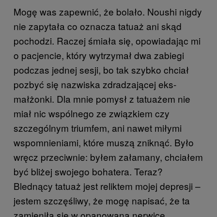
Mogę was zapewnić, że bolało. Noushi nigdy
nie zapytała co oznacza tatuaż ani skąd
pochodzi. Raczej śmiała się, opowiadając mi
o pacjencie, który wytrzymał dwa zabiegi
podczas jednej sesji, bo tak szybko chciał
pozbyć się nazwiska zdradzającej eks-
małżonki. Dla mnie pomysł z tatuażem nie
miał nic wspólnego ze związkiem czy
szczególnym triumfem, ani nawet miłymi
wspomnieniami, które muszą zniknąć. Było
wręcz przeciwnie: byłem załamany, chciałem
być bliżej swojego bohatera. Teraz?
Blednący tatuaż jest reliktem mojej depresji –
jestem szczęśliwy, że mogę napisać, że ta
zamieniła się w opanowaną nerwicę.