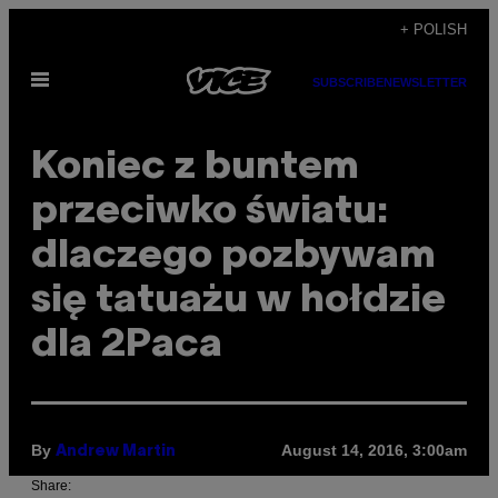
Skip
+ POLISH
to
Open
content
SUBSCRIBE
NEWSLETTER
Menu
Koniec z buntem
przeciwko światu:
dlaczego pozbywam
się tatuażu w hołdzie
dla 2Paca
By
August 14, 2016, 3:00am
Andrew Martin
Share: