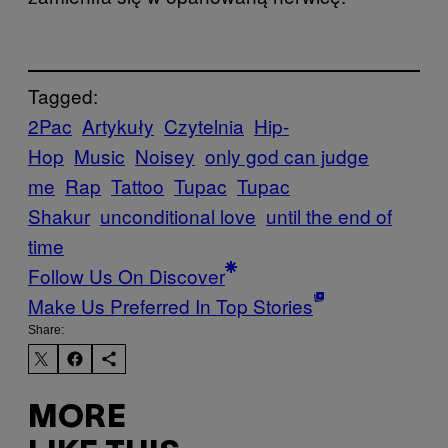
Tagged:
2Pac
Artykuły
Czytelnia
Hip-
Hop
Music
Noisey
only god can judge
me
Rap
Tattoo
Tupac
Tupac
Shakur
unconditional love
until the end of
time
Follow Us On Discover
Make Us Preferred In Top Stories
Share:
MORE