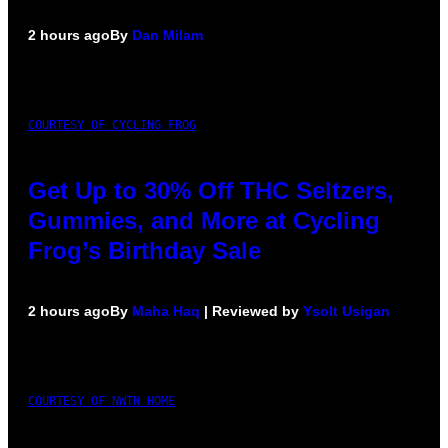
2 hours ago
By
Dan Milam
COURTESY OF CYCLING FROG
Get Up to 30% Off THC Seltzers,
Gummies, and More at Cycling
Frog’s Birthday Sale
2 hours ago
By
Maha Haq
| Reviewed by
Ysolt Usigan
COURTESY OF NWTN HOME