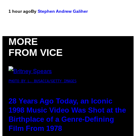
1 hour ago
By
Stephen Andrew Galiher
MORE
FROM VICE
PHOTO BY L. BUSACCA/GETTY IMAGES
28 Years Ago Today, an Iconic
1998 Music Video Was Shot at the
Birthplace of a Genre-Defining
Film From 1978