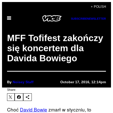
Skip
+ POLISH
to
Open
content
SUBSCRIBE
NEWSLETTER
Menu
MFF Tofifest zakończy
się koncertem dla
Davida Bowiego
By
Noisey Staff
October 17, 2016, 12:14pm
Share:
Choć
David Bowie
​
zmarł
​ w styczniu, to