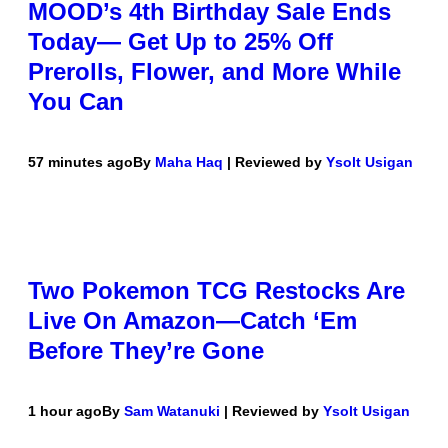
MOOD’s 4th Birthday Sale Ends
Today— Get Up to 25% Off
Prerolls, Flower, and More While
You Can
57 minutes ago
By
Maha Haq
| Reviewed by
Ysolt Usigan
Two Pokemon TCG Restocks Are
Live On Amazon—Catch ‘Em
Before They’re Gone
1 hour ago
By
Sam Watanuki
| Reviewed by
Ysolt Usigan