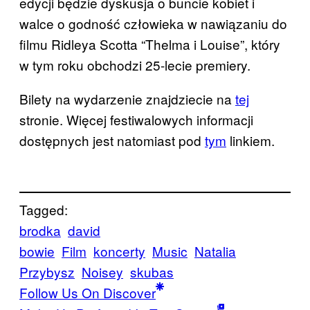
edycji będzie dyskusja o buncie kobiet i
walce o godność człowieka w nawiązaniu do
filmu Ridleya Scotta “Thelma i Louise”, który
w tym roku obchodzi 25-lecie premiery.​
Bilety na wydarzenie znajdziecie na
tej
stronie. Więcej festiwalowych informacji
dostępnych jest natomiast pod
tym
​ linkiem.​
Tagged:
brodka
david
bowie
Film
koncerty
Music
Natalia
Przybysz
Noisey
skubas
Follow Us On Discover