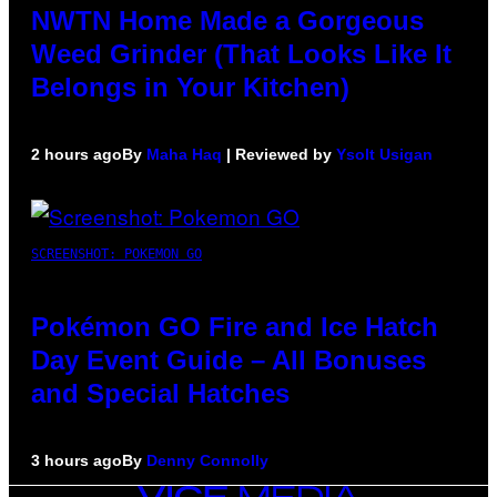
NWTN Home Made a Gorgeous
Weed Grinder (That Looks Like It
Belongs in Your Kitchen)
2 hours ago
By
Maha Haq
| Reviewed by
Ysolt Usigan
SCREENSHOT: POKEMON GO
Pokémon GO Fire and Ice Hatch
Day Event Guide – All Bonuses
and Special Hatches
3 hours ago
By
Denny Connolly
VICE