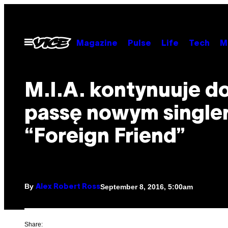
Skip
to
content
Open
Magazine
Pulse
Life
Tech
M
Menu
M.I.A. kontynuuje d
passę nowym singl
“Foreign Friend”
By
September 8, 2016, 5:00am
Alex Robert Ross
Share: