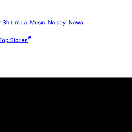
 Shit
m.i.a
Music
Noisey
Nowa
Top Stories