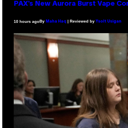
PAX’s New Aurora Burst Vape Co
By
| Reviewed by
10 hours ago
Maha Haq
Ysolt Usigan