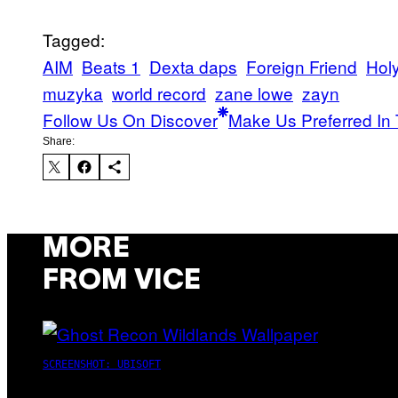
Tagged:
AIM
Beats 1
Dexta daps
Foreign Friend
Holy
muzyka
world record
zane lowe
zayn
Follow Us On Discover
Make Us Preferred In 
Share:
MORE
FROM VICE
SCREENSHOT: UBISOFT