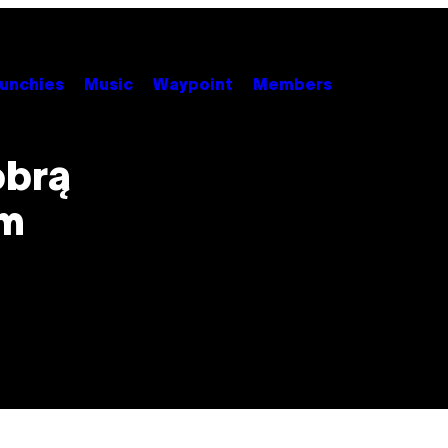
unchies
Music
Waypoint
Members
obrą
em