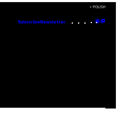
+ POLISH
Instagram
TikTok
YouTube
Google
Goog
Subscribe
Newsletter
Discove
Top
Posts