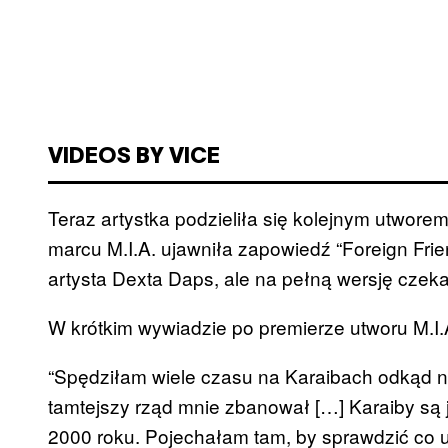
VIDEOS BY VICE
Teraz artystka podzieliła się kolejnym utwor
marcu M.I.A. ujawniła zapowiedź “Foreign Frien
artysta Dexta Daps, ale na pełną wersję czeka
W krótkim wywiadzie po premierze utworu M.I.
“Spędziłam wiele czasu na Karaibach odkąd ni
tamtejszy rząd mnie zbanował […] Karaiby są 
2000 roku. Pojechałam tam, by sprawdzić co u