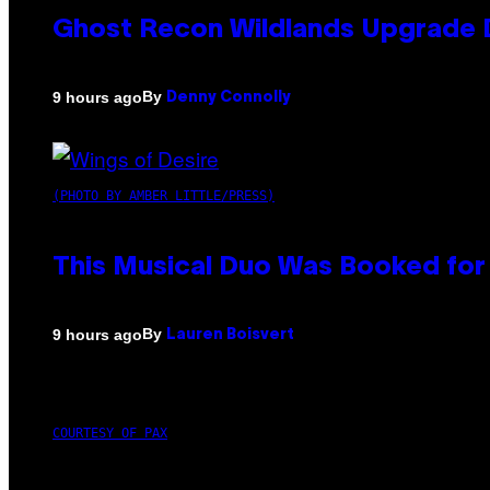
Ghost Recon Wildlands Upgrade 
By
9 hours ago
Denny Connolly
(PHOTO BY AMBER LITTLE/PRESS)
This Musical Duo Was Booked for a
By
9 hours ago
Lauren Boisvert
COURTESY OF PAX