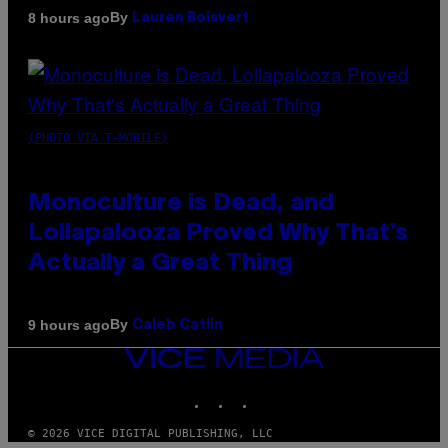
By
8 hours ago
Lauren Boisvert
(PHOTO VIA T-MOBILE)
Monoculture is Dead, and
Lollapalooza Proved Why That’s
Actually a Great Thing
By
9 hours ago
Caleb Catlin
VICE
MEDIA
INSTAGRAM
TIKTOK
YOUTUBE
© 2026 VICE DIGITAL PUBLISHING, LLC