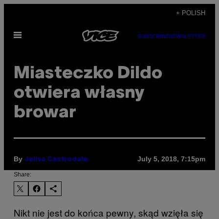
Skip
+ POLISH
to
Open
content
SUBSCRIBE
NEWSLETTER
Menu
Miasteczko Dildo
otwiera własny
browar
By
July 5, 2018, 7:15pm
Jelisa Castrodale
Share:
Nikt nie jest do końca pewny, skąd wzięła się