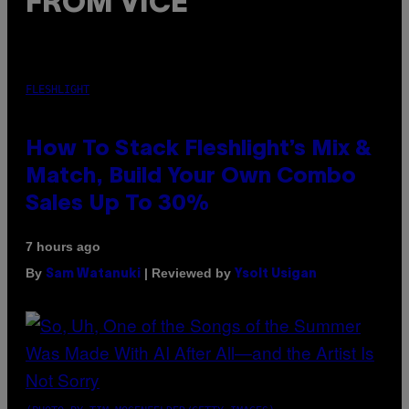
FROM VICE
FLESHLIGHT
How To Stack Fleshlight’s Mix &
Match, Build Your Own Combo
Sales Up To 30%
7 hours ago
By
| Reviewed by
Sam Watanuki
Ysolt Usigan