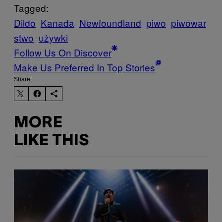
Tagged:
Dildo
Kanada
Newfoundland
piwo
piwowar
stwo
używki
Follow Us On Discover
Make Us Preferred In Top Stories
Share:
MORE
LIKE THIS