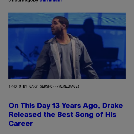
5 hours ago
Dan Milam
(PHOTO BY GARY GERSHOFF/WIREIMAGE)
On This Day 13 Years Ago, Drake
Released the Best Song of His
Career