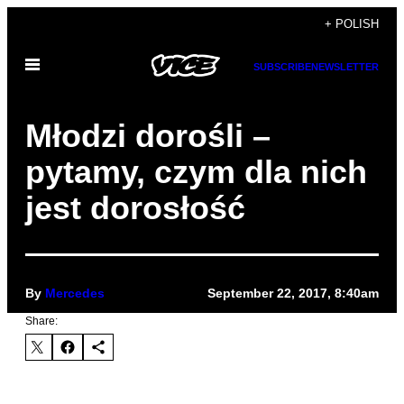
Skip
+ POLISH
to
Open
content
SUBSCRIBE
NEWSLETTER
Menu
Młodzi dorośli –
pytamy, czym dla nich
jest dorosłość
By
Mercedes
September 22, 2017, 8:40am
Share: