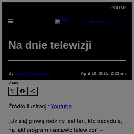
Skip
+ POLISH
to
Open
content
SUBSCRIBE
NEWSLETTER
Menu
​Na dnie telewizji
By
Paweł Mączewski
April 10, 2015, 2:23pm
Share:
Źródło ilustracji:
Youtube
„Dzisiaj głową rodziny jest ten, kto decyduje,
na jaki program nastawić telewizor” –