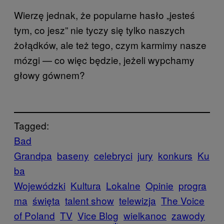
Wierzę jednak, że popularne hasło „jesteś
tym, co jesz” nie tyczy się tylko naszych
żołądków, ale też tego, czym karmimy nasze
mózgi — co więc będzie, jeżeli wypchamy
głowy gównem?
Tagged:
Bad
Grandpa
baseny
celebryci
jury
konkurs
Ku
ba
Wojewódzki
Kultura
Lokalne
Opinie
progra
ma
święta
talent show
telewizja
The Voice
of Poland
TV
Vice Blog
wielkanoc
zawody