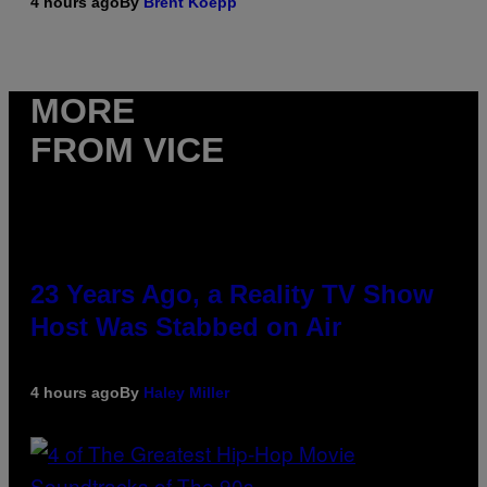
4 hours ago
By
Brent Koepp
MORE
FROM VICE
23 Years Ago, a Reality TV Show
Host Was Stabbed on Air
4 hours ago
By
Haley Miller