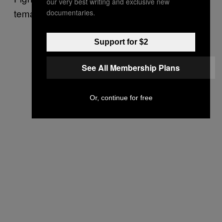
our very best writing and exclusive new
temat programów typu Talent-Show:
documentaries.
Support for $2
See All Membership Plans
Or, continue for free