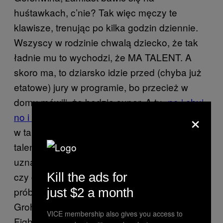
huśtawkach, c’nie? Tak więc męczy te
klawisze, trenując po kilka godzin dziennie.
Wszyscy w rodzinie chwalą dziecko, że tak
ładnie mu to wychodzi, że MA TALENT. A
skoro ma, to dziarsko idzie przed (chyba już
etatowe) jury w programie, bo przecież w
domu mówili, że będzie super. A tu „
no i chuj,
×
no i cześć
“, bo jurorom się nie podobało. Czy
w takim przypadku dziecko ma jeszcze
talent, skoro profesjonaliści show-biznesu
uznali inaczej? Powinno kontynuować nauki,
czy dostać kare od rodziców, że nie przeszło
Kill the ads for
próby? Przypominają się tu słowa Dave’a
just $2 a month
Grohla, perkusisty Nirvany i lidera Foo
VICE membership also gives you access to
Fighters, który jasno wyraził swoje zdanie na