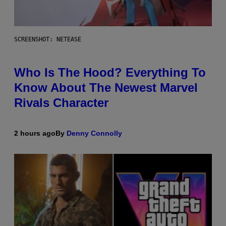
SCREENSHOT: NETEASE
Who Is The Hood? Everything To
Know About The Newest Marvel
Rivals Character
2 hours ago
By
Denny Connolly