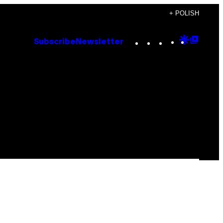
+ POLISH
Instagram
TikTok
YouTube
Google
Goog
Subscribe
Newsletter
Discove
Top
Posts