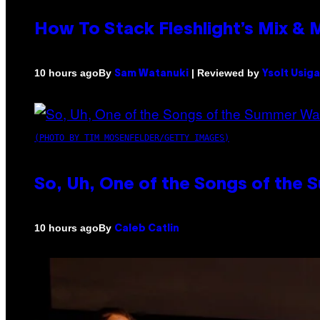
How To Stack Fleshlight’s Mix &
By
| Reviewed by
10 hours ago
Sam Watanuki
Ysolt Usig
(PHOTO BY TIM MOSENFELDER/GETTY IMAGES)
So, Uh, One of the Songs of the 
By
10 hours ago
Caleb Catlin