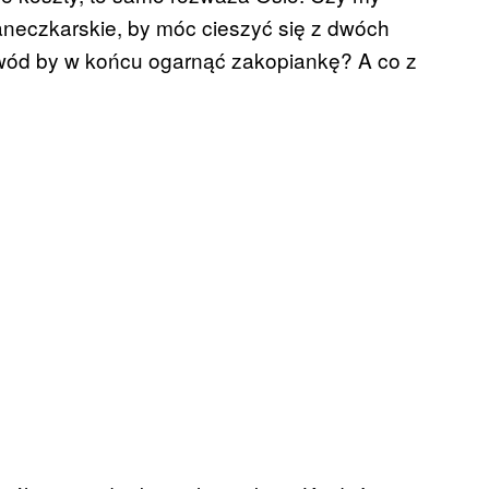
neczkarskie, by móc cieszyć się z dwóch
owód by w końcu ogarnąć zakopiankę? A co z