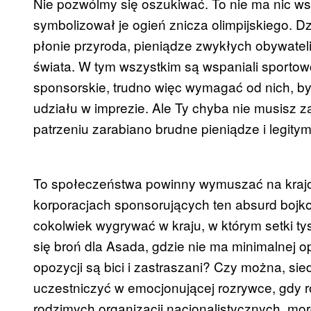
Nie pozwólmy się oszukiwać. To nie ma nic wsp
symbolizował je ogień znicza olimpijskiego. Dz
płonie przyroda, pieniądze zwykłych obywateli
świata. W tym wszystkim są wspaniali sportowcy
sponsorskie, trudno więc wymagać od nich, by
udziału w imprezie. Ale Ty chyba nie musisz 
patrzeniu zarabiano brudne pieniądze i legity
To społeczeństwa powinny wymuszać na krajow
korporacjach sponsorujących ten absurd bojko
cokolwiek wygrywać w kraju, w którym setki ty
się broń dla Asada, gdzie nie ma minimalnej o
opozycji są bici i zastraszani? Czy można, s
uczestniczyć w emocjonującej rozrywce, gdy 
rodzimych organizacji nacjonalistycznych, mor