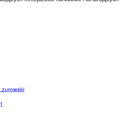
.zurowski
1