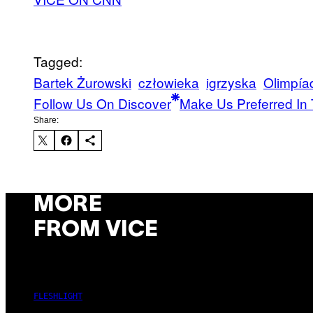
Tagged:
Bartek Żurowski
człowieka
igrzyska
Olimpía
Follow Us On Discover
Make Us Preferred In 
Share:
MORE
FROM VICE
FLESHLIGHT