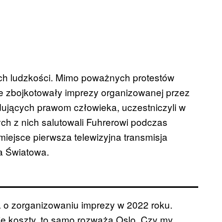
ach ludzkości. Mimo poważnych protestów
 nie zbojkotowały imprezy organizowanej przez
łdujących prawom człowieka, uczestniczyli w
ych z nich salutowali Fuhrerowi podczas
 miejsce pierwsza telewizyjna transmisja
na Światowa.
a o zorganizowaniu imprezy w 2022 roku.
e koszty, to samo rozważa Oslo. Czy my