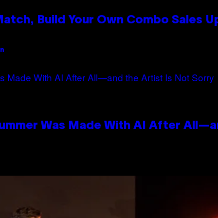
 Match, Build Your Own Combo Sales 
an
Summer Was Made With AI After All—an