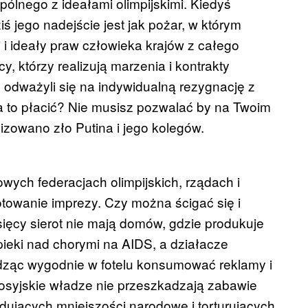
ólnego z ideałami olimpijskimi. Kiedyś
iś jego nadejście jest jak pożar, w którym
 i ideały praw człowieka krajów z całego
, którzy realizują marzenia i kontrakty
 odważyli się na indywidualną rezygnację z
za to płacić? Nie musisz pozwalać by na Twoim
mizowano zło Putina i jego kolegów.
ych federacjach olimpijskich, rządach i
towanie imprezy. Czy można ścigać się i
sięcy sierot nie mają domów, gdzie produkuje
pieki nad chorymi na AIDS, a działacze
iedząc wygodnie w fotelu konsumować reklamy i
rosyjskie władze nie przeszkadzają zabawie
dujących mniejszości narodowe i torturujących