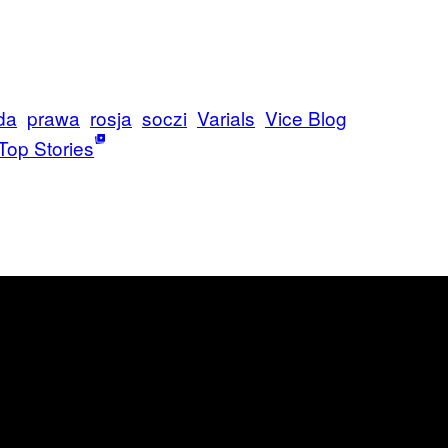
da
prawa
rosja
soczi
Varials
Vice Blog
Top Stories