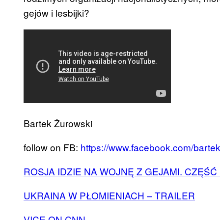
gejów i lesbijki?
Bartek Żurowski
follow on FB:
https://www.facebook.com/bartek
ROSJA IDZIE NA WOJNĘ Z GEJAMI. CZĘŚĆ 
UKRAINA W PŁOMIENIACH – TRAILER
VICE ON CNN