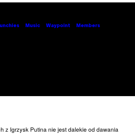
unchies
Music
Waypoint
Members
 z Igrzysk Putina nie jest dalekie od dawania