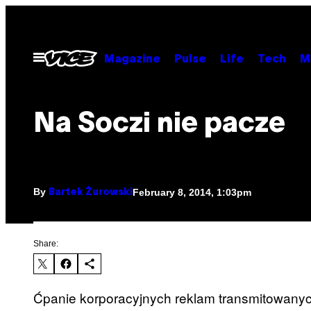
Skip
to
content
Open
Magazine
Pulse
Life
Tech
M
Menu
Na Soczi nie pacze
By
February 8, 2014, 1:03pm
Bartek Żurowski
Share:
Ćpanie korporacyjnych reklam transmitowanych