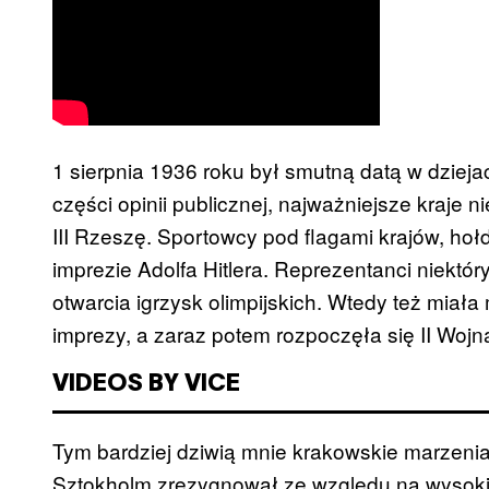
1 sierpnia 1936 roku był smutną datą w dziej
części opinii publicznej, najważniejsze kraje
III Rzeszę. Sportowcy pod flagami krajów, ho
imprezie Adolfa Hitlera. Reprezentanci niektór
otwarcia igrzysk olimpijskich. Wtedy też miała
imprezy, a zaraz potem rozpoczęła się II Woj
VIDEOS BY VICE
Tym bardziej dziwią mnie krakowskie marzeni
Sztokholm zrezygnował ze względu na wysoki