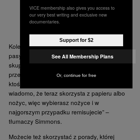
VICE membership also gives you access to
our very best writing and exclusive new
documentaries.
Support for $2
Kolejną metodą jest podjęcie bardziej
pasywnej strategii, jak sugeruje to badanie i
See All Membership Plans
skupienie się na czytaniu oraz
przewidywaniu przeciwnika. „Załóżmy, że
Or, continue for free
ktoś użył kamienia i przegrał z tobą. Już
wiadomo, że teraz skorzysta z papieru albo
nożyc, więc wybierasz nożyce i w
najgorszym przypadku remisujecie” –
tłumaczy Simmons.
Możecie też skorzystać z porady, której