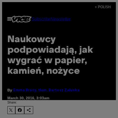
Skip
+ POLISH
to
Open
Subscribe
Newsletter
content
Menu
Naukowcy
podpowiadają, jak
wygrać w papier,
kamień, nożyce
By
Emma Bracy, tłum. Bartosz Załuska
March 30, 2016, 3:03am
Share: