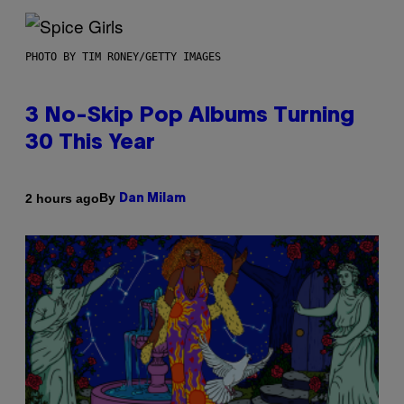
PHOTO BY TIM RONEY/GETTY IMAGES
3 No-Skip Pop Albums Turning
30 This Year
By
2 hours ago
Dan Milam