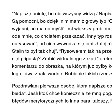
“Napiszę pointę, bo nie wszyscy widzą / Napi
Są pomocni, bo dzięki nim mam z głowy typ “O
wyjaśni, co ma na myśli” jest większy problem,
ode mnie, co chciałem przekazać. Inny typ ro
narysować”, od nich wywodzą się fani złotej ró
Stalin to był też chuj”. “Rysowałem tak na p
ciętą ripostą? Zrobić wirtualnego zeza i “teref
komentarzu do obrazka, na którym już byłby k
logo i dwa znaki wodne. Robienie takich rzeczy 
Pozdrawiam pierwszą osobę, która napisze coś 
bieda”. Jeśli ktoś chce koniecznie ze mną po
błędów merytorycznych to inna para kaloszy. 