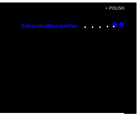
+ POLISH
Instagram
TikTok
YouTube
Google
Goog
Subscribe
Newsletter
Discove
Top
Posts