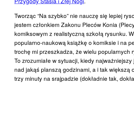
Przygody Stasia i Złej Nogi
.
Tworząc “Na szybko” nie nauczę się lepiej ryso
jestem członkiem Zakonu Pleców Konia (Plecy
komiksowym z realistyczną szkołą rysunku. 
popularno-naukową książkę o komiksie i na p
trochę mi przeszkadza, że wielu popularnych r
To zrozumiałe w sytuacji, kiedy najważniejszy
nad jakąś planszą godzinami, a i tak większą
trzy minuty na srajpadzie (dokładnie tak, dokł