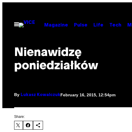
Skip
to
content
Open
Magazine
Pulse
Life
Tech
M
Menu
Nienawidzę
poniedziałków
By
February 16, 2015, 12:54pm
Lukasz Kowalczuk
Share: