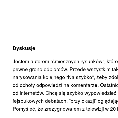
Dyskusje
Jestem autorem “śmiesznych rysunków”, którem
pewne grono odbiorców. Przede wszystkim taki
narysowania kolejnego “Na szybko”, żeby zdoby
od ochoty odpowiedzi na komentarze. Ostatnio
od internetów. Chcę się szybko wypowiedzieć 
fejsbukowych debatach, “przy okazji” oglądając gł
Pomyśleć, że zrezygnowałem z telewizji w 20