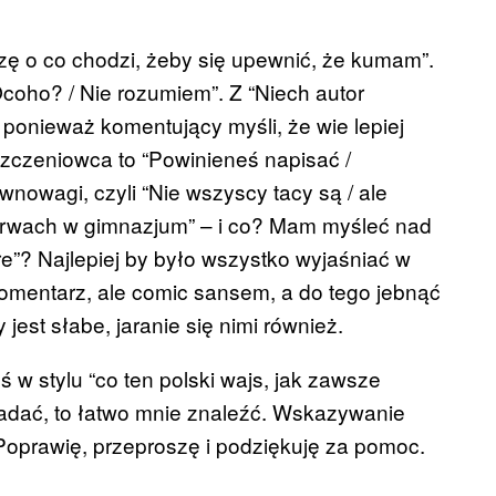
szę o co chodzi, żeby się upewnić, że kumam”.
coho? / Nie rozumiem”. Z “Niech autor
 ponieważ komentujący myśli, że wie lepiej
szczeniowca to “Powinieneś napisać /
wnowagi, czyli “Nie wszyscy tacy są / ale
rzerwach w gimnazjum” – i co? Mam myśleć nad
ere”? Najlepiej by było wszystko wyjaśniać w
omentarz, ale comic sansem, a do tego jebnąć
jest słabe, jaranie się nimi również.
w stylu “co ten polski wajs, jak zawsze
gadać, to łatwo mnie znaleźć. Wskazywanie
Poprawię, przeproszę i podziękuję za pomoc.