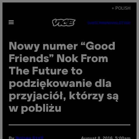
Skip
+ POLISH
to
Open
content
SUBSCRIBE
NEWSLETTER
Menu
Nowy numer “Good
Friends” Nok From
The Future to
podziękowanie dla
przyjaciół, którzy są
w pobliżu
By
August 8, 2016, 5:00am
Noisey Staff