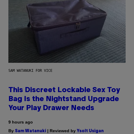
SAM WATANUKI FOR VICE
This Discreet Lockable Sex Toy
Bag Is the Nightstand Upgrade
Your Play Drawer Needs
9 hours ago
By
| Reviewed by
Sam Watanuki
Ysolt Usigan