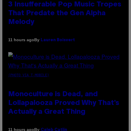
3 Insufferable Pop Music Tropes
That Predate the Gen Alpha
Melody
By
11 hours ago
Lauren Boisvert
(PHOTO VIA T-MOBILE)
Monoculture is Dead, and
Lollapalooza Proved Why That’s
Actually a Great Thing
By
11 hours ago
Caleb Catlin