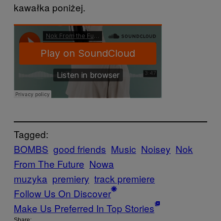
kawałka poniżej.
Tagged:
BOMBS
good friends
Music
Noisey
Nok
From The Future
Nowa
muzyka
premiery
track premiere
Follow Us On Discover
Make Us Preferred In Top Stories
Share: