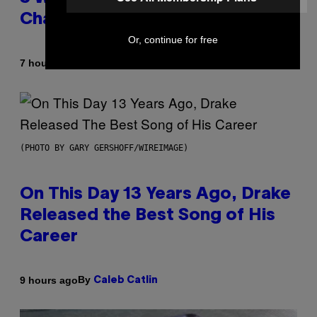
Changes as You Get Older
Or, continue for free
By
7 hours ago
Dan Milam
(PHOTO BY GARY GERSHOFF/WIREIMAGE)
On This Day 13 Years Ago, Drake
Released the Best Song of His
Career
By
9 hours ago
Caleb Catlin