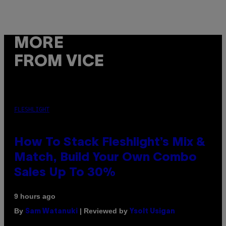
MORE
FROM VICE
FLESHLIGHT
How To Stack Fleshlight’s Mix &
Match, Build Your Own Combo
Sales Up To 30%
9 hours ago
By
| Reviewed by
Sam Watanuki
Ysolt Usigan