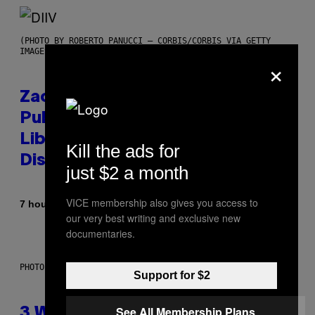
(PHOTO BY ROBERTO PANUCCI – CORBIS/CORBIS VIA GETTY
IMAGES)
×
Zachary Cole Smith Wants a
Publicly Owned Music Streaming
Library Built on Spotify’s
Kill the ads for
Dismantled Bones
just $2 a month
VICE membership also gives you access to
By
7 hours ago
Lauren Boisvert
our very best writing and exclusive new
documentaries.
PHOTO ILLUSTRATION BY IAN WALDIE/GETTY IMAGES
Support for $2
See All Membership Plans
3 Ways Your Music Taste