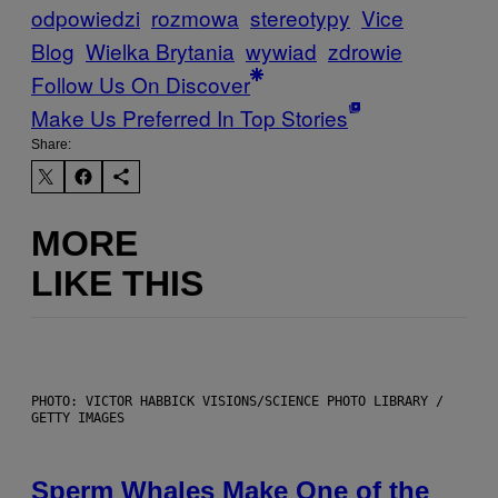
odpowiedzi
rozmowa
stereotypy
Vice
Blog
Wielka Brytania
wywiad
zdrowie
Follow Us On Discover
Make Us Preferred In Top Stories
Share:
MORE
LIKE THIS
PHOTO: VICTOR HABBICK VISIONS/SCIENCE PHOTO LIBRARY /
GETTY IMAGES
Sperm Whales Make One of the