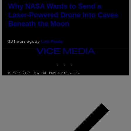
Why NASA Wants to Send a
Laser-Powered Drone Into Caves
Beneath the Moon
18 hours ago
By
Luis Prada
VICE
MEDIA
INSTAGRAM
TIKTOK
YOUTUBE
© 2026 VICE DIGITAL PUBLISHING, LLC