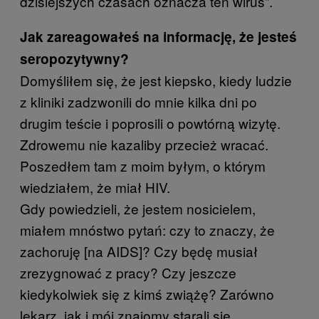
dzisiejszych czasach oznacza ten wirus”.
Jak zareagowałeś na informację, że jesteś
seropozytywny?
Domyśliłem się, że jest kiepsko, kiedy ludzie
z kliniki zadzwonili do mnie kilka dni po
drugim teście i poprosili o powtórną wizytę.
Zdrowemu nie kazaliby przecież wracać.
Poszedłem tam z moim byłym, o którym
wiedziałem, że miał HIV.
Gdy powiedzieli, że jestem nosicielem,
miałem mnóstwo pytań: czy to znaczy, że
zachoruję [na AIDS]? Czy będę musiał
zrezygnować z pracy? Czy jeszcze
kiedykolwiek się z kimś zwiążę? Zarówno
lekarz, jak i mój znajomy starali się