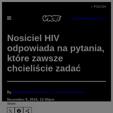
Skip
+ POLISH
to
Open
content
SUBSCRIBE
NEWSLETTER
Menu
Nosiciel HIV
odpowiada na pytania,
które zawsze
chcieliście zadać
By
Morgan Harries, tłum. Zuzanna Krasowska
November 8, 2016, 12:00pm
Share: