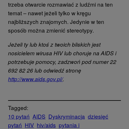
trzeba otwarcie rozmawiać z ludźmi na ten
temat – nawet jeżeli tylko w kręgu
najbliższych znajomych. Jedynie w ten
sposób można zmienić stereotypy.
Jeżeli ty lub ktoś z twoich bliskich jest
nosicielem wirusa HIV lub choruje na AIDS i
potrzebuje pomocy, zadzwoń pod numer 22
692 82 26 lub odwiedź stronę
http://www.aids.gov.pl/
.
Tagged:
10 pytań
AIDS
Dyskryminacja
dziesięć
pytań
HIV
hiv/aids
pytania i