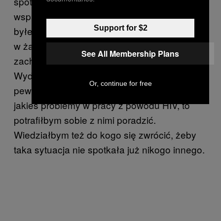
spotkałem się jedynie z olbrzymim
wsparciem. Wytłumaczyłem ludziom, że
Support for $2
byłem wtedy nosicielem już od trzech lat i że
w żaden sposób nie wpłynęło to na moje
See All Membership Plans
zachowanie czy charakter.
Wydaje mi się, że teraz jestem już na tyle
Or, continue for free
pewny siebie, że nawet gdybym zaczął mieć
jakieś problemy w pracy z powodu HIV, to
potrafiłbym sobie z nimi poradzić.
Wiedziałbym też do kogo się zwrócić, żeby
taka sytuacja nie spotkała już nikogo innego.