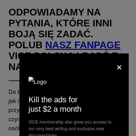
ODPOWIADAMY NA
PYTANIA, KTÓRE INNI
BOJĄ SIĘ ZADAĆ.
POLUB
NASZ FANPAGE
VICE POLSKA I BĄDŹ Z
×
NAMI NA BIEŻĄCO
Do bycia nosicielem HIV – zarówno w pracy,
Kill the ads for
jak i na mediach społecznościowych –
just $2 a month
przyznałem się w 2012 roku. Chciałem wziąć
czynny udział w walce o równe traktowanie
VICE membership also gives you access to
osób seropozytywnych. W odpowiedzi
our very best writing and exclusive new
documentaries.