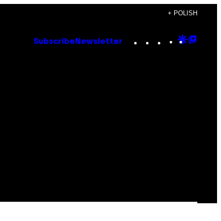
+ POLISH
Instagram
TikTok
YouTube
Google
Goog
Subscribe
Newsletter
Discove
Top
Posts