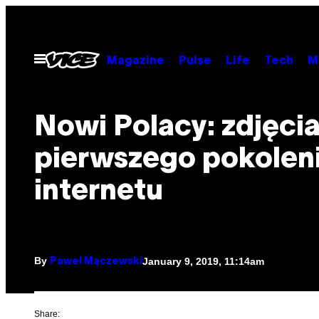
Skip
to
content
Open
Magazine
Pulse
Life
Tech
M
Menu
Nowi Polacy: zdjęci
pierwszego pokolen
internetu
By
January 9, 2019, 11:14am
Paweł Mączewski
Share: