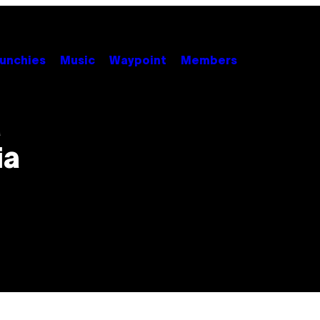
unchies
Music
Waypoint
Members
a
ia