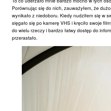
To co uderzało mnie bardzo mocno w tych oso
Porównując się do nich, zauważyłem, że dużo 
wynikało z niedoboru. Kiedy nudziłem się w s
sięgało się po kamerę VHS i kręciło swoje filmy
do wielu rzeczy i bardzo łatwy dostęp do inform
przerastało.