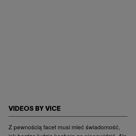
VIDEOS BY VICE
Z pewnością facet musi mieć świadomość,
jak bardzo ludzie kochają go nienawidzić. Ale