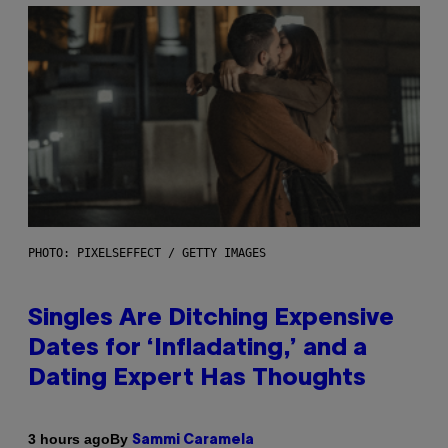
PHOTO: PIXELSEFFECT / GETTY IMAGES
Singles Are Ditching Expensive
Dates for ‘Infladating,’ and a
Dating Expert Has Thoughts
By
3 hours ago
Sammi Caramela