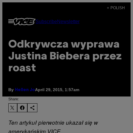
Skip
+ POLISH
to
Open
Subscribe
Newsletter
content
Menu
Odkrywcza wyprawa
Justina Biebera przez
roast
By
April 29, 2015, 1:57am
Hellen Jo
Share:
Ten artykuł pierwotnie ukazał się w
amerykańskim VICE