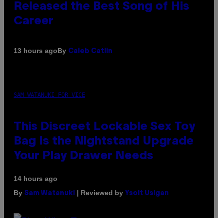
Released the Best Song of His
Career
By
13 hours ago
Caleb Catlin
SAM WATANUKI FOR VICE
This Discreet Lockable Sex Toy
Bag Is the Nightstand Upgrade
Your Play Drawer Needs
14 hours ago
By
| Reviewed by
Sam Watanuki
Ysolt Usigan