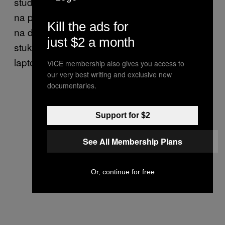
studia – gdzie wszyscy dziennikarze usiedli
na plastikowych krzesełkach i oglądali roast
Kill the ads for
na dwóch 40-calowych ekranach. Reporterzy
just $2 a month
stukali zapamiętale w klawiatury swoich
laptopów, a ja robiłam notatki w zeszycie.
VICE membership also gives you access to
our very best writing and exclusive new
documentaries.
Support for $2
See All Membership Plans
Or, continue for free