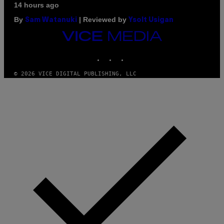
14 hours ago
By
| Reviewed by
Sam Watanuki
Ysolt Usigan
VICE
MEDIA
INSTAGRAM
TIKTOK
YOUTUBE
© 2026 VICE DIGITAL PUBLISHING, LLC