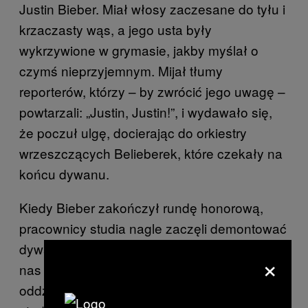
Justin Bieber. Miał włosy zaczesane do tyłu i
krzaczasty wąs, a jego usta były
wykrzywione w grymasie, jakby myślał o
czymś nieprzyjemnym. Mijał tłumy
reporterów, którzy – by zwrócić jego uwagę –
powtarzali: „Justin, Justin!”, i wydawało się,
że poczuł ulgę, docierając do orkiestry
wrzeszczących Belieberek, które czekały na
końcu dywanu.
Kiedy Bieber zakończył rundę honorową,
pracownicy studia nagle zaczęli demontować
dywan, podest i zwijać kable. Wprowadzono
×
nas do pomieszczenia dla prasy –
oddzielonej kurtyną części przepastnego