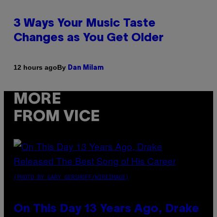
3 Ways Your Music Taste
Changes as You Get Older
By
12 hours ago
Dan Milam
MORE
FROM VICE
(PHOTO BY GARY GERSHOFF/WIREIMAGE)
On This Day 13 Years Ago, Drake