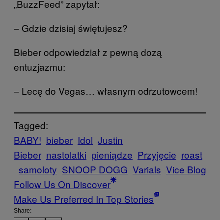
„BuzzFeed” zapytał:
– Gdzie dzisiaj świętujesz?
Bieber odpowiedział z pewną dozą
entuzjazmu:
– Lecę do Vegas… własnym odrzutowcem!
Tagged:
BABY!
bieber
Idol
Justin
Bieber
nastolatki
pieniądze
Przyjęcie
roast
samoloty
SNOOP DOGG
Varials
Vice Blog
Follow Us On Discover
Make Us Preferred In Top Stories
Share: