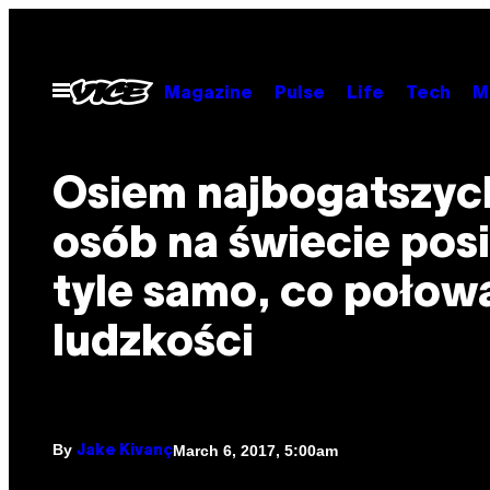
Skip
to
content
Open
Magazine
Pulse
Life
Tech
M
Menu
Osiem najbogatszyc
osób na świecie pos
tyle samo, co połow
ludzkości
By
March 6, 2017, 5:00am
Jake Kivanç