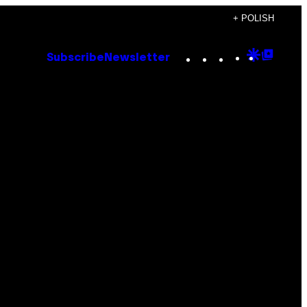
+ POLISH
Instagram
TikTok
YouTube
Google
Goog
Subscribe
Newsletter
Discove
Top
Posts