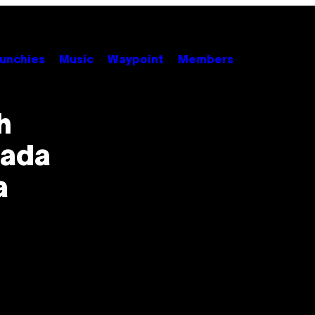
unchies
Music
Waypoint
Members
h
iada
a