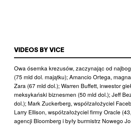
VIDEOS BY VICE
Owa ósemka krezusów, zaczynając od najbogats
(75 mld dol. majątku); Amancio Ortega, magnat
Zara (67 mld dol.); Warren Buffett, inwestor gie
meksykański biznesmen (50 mld dol.); Jeff Be
dol.); Mark Zuckerberg, współzałożyciel Faceb
Larry Ellison, współzałożyciel firmy Oracle (4
agencji Bloomberg i były burmistrz Nowego Jor