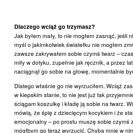
Dlaczego wciąż go trzymasz?
Jak byłem mały, to nie mogłem zasnąć, jeśli 
myśl o jakimkolwiek światełku nie mogłem zmr
zawsze zakrywałem sobie czymś twarz – czase
miły w dotyku, zupełnie jak ręcznik, a przez l
naciągnął go sobie na głowę, momentalnie by
Dlatego właśnie go nie wyrzuciłem. Wciąż zasł
w kiepskim stanie, to nie jest już tak przyjemni
ściągam koszulkę i kładę ją sobie na twarz. W
mówią, że śpię z dziecięcym kocykiem i że sta
emocjonalny – po prostu muszę sobie czymś za
mógłbym go teraz wyrzucić. Chyba mnie w ni