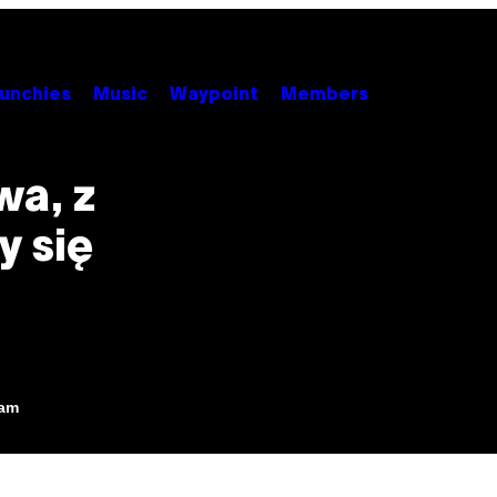
unchies
Music
Waypoint
Members
wa, z
y się
0am