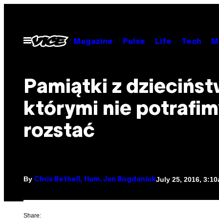
Skip
to
content
Open
Magazine
Pulse
Life
Tech
M
Menu
Pamiątki z dziecińst
którymi nie potrafim
rozstać
By
July 25, 2016, 3:1
Chris Bethell, tłum. Jan Bogdaniuk
Share: