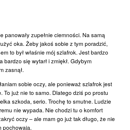
nie panowały zupełnie ciemności. Na samą
użyć oka. Żeby jakoś sobie z tym poradzić,
m to był właśnie mój szlafrok. Jest bardzo
ata bardzo się wytarł i zmiękł. Gdybym
m zasnął.
aniam sobie oczy, ale ponieważ szlafrok jest
e. To już nie to samo. Dlatego dziś po prostu
ielka szkoda, serio. Trochę to smutne. Ludzie
remu nie wypada. Nie chodzi tu o komfort
kryć oczy – ale mam go już tak długo, że nie
m pochowają.