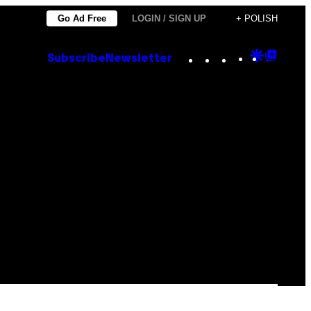
Go Ad Free
LOGIN / SIGN UP
+ POLISH
Instagram
TikTok
YouTube
Google
Goog
Subscribe
Newsletter
Discove
Top
Posts