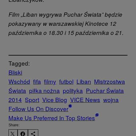
Film „Liban wygrywa Puchar Świata” będzie
pokazywany w warszawskiej Kinotece 12
października o 18.30 i 15 października o 21.
Tagged:
Bliski
Wschód
fifa
filmy
futbol
Liban
Mistrzostwa
Świata
piłka nożna
polityka
Puchar Świata
2014
Sport
Vice Blog
VICE News
wojna
Follow Us On Discover
Make Us Preferred In Top Stories
Share: