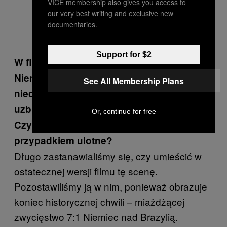
VICE membership also gives you access to
our very best writing and exclusive new
documentaries.
Support for $2
W filmie widzimy, że rywalizacja kibiców
Niemiec i Brazylii kończy się dość
See All Membership Plans
nieciekawie – na ulice wychodzą
uzbrojone w karabiny siły porządkowe.
Or, continue for free
Czy to „pojednanie przez sport” nie jest
przypadkiem ulotne?
Długo zastanawialiśmy się, czy umieścić w
ostatecznej wersji filmu tę scenę.
Pozostawiliśmy ją w nim, ponieważ obrazuje
koniec historycznej chwili – miażdżącej
zwycięstwo 7:1 Niemiec nad Brazylią.