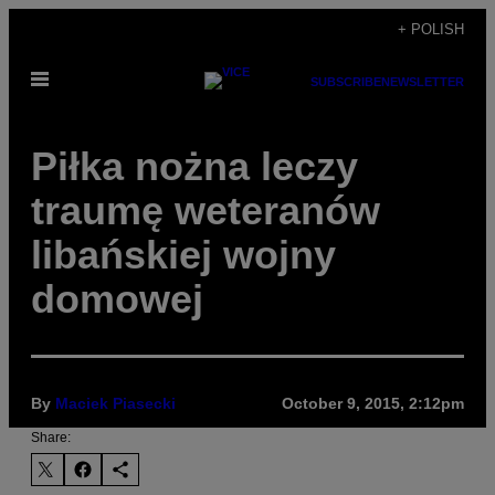
Skip
+ POLISH
to
Open
content
SUBSCRIBE
NEWSLETTER
Menu
Piłka nożna leczy
traumę weteranów
libańskiej wojny
domowej
By
Maciek Piasecki
October 9, 2015, 2:12pm
Share: