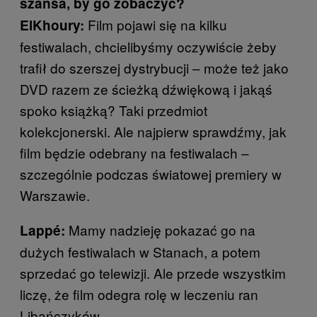
szansa, by go zobaczyć?
Film pojawi się na kilku
ElKhoury:
festiwalach, chcielibyśmy oczywiście żeby
trafił do szerszej dystrybucji – może też jako
DVD razem ze ścieżką dźwiękową i jakąś
spoko książką? Taki przedmiot
kolekcjonerski. Ale najpierw sprawdźmy, jak
film będzie odebrany na festiwalach –
szczególnie podczas światowej premiery w
Warszawie.
Mamy nadzieję pokazać go na
Lappé:
dużych festiwalach w Stanach, a potem
sprzedać go telewizji. Ale przede wszystkim
liczę, że film odegra rolę w leczeniu ran
Libańczyków.