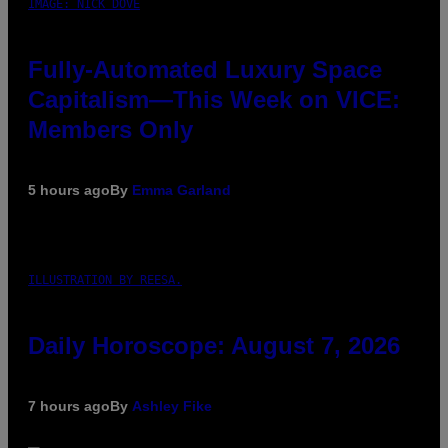
IMAGE: NICK DOVE
Fully-Automated Luxury Space
Capitalism—This Week on VICE:
Members Only
5 hours ago
By
Emma Garland
ILLUSTRATION BY REESA.
Daily Horoscope: August 7, 2026
7 hours ago
By
Ashley Fike