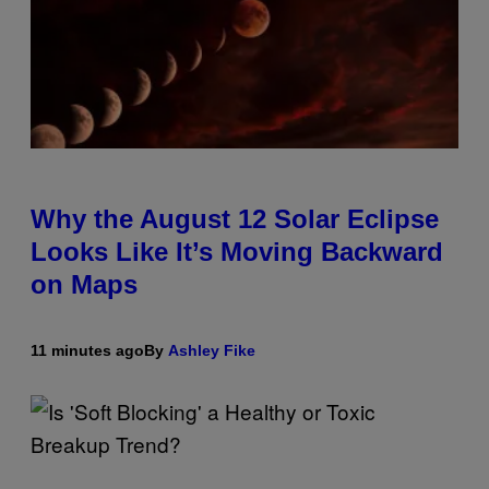
Why the August 12 Solar Eclipse
Looks Like It’s Moving Backward
on Maps
11 minutes ago
By
Ashley Fike