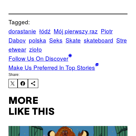
Tagged:
dorastanie
łódź
Mój pierwszy raz
Piotr
Dabov
polska
Seks
Skate
skateboard
Stre
etwear
zioło
Follow Us On Discover
Make Us Preferred In Top Stories
Share:
MORE
LIKE THIS