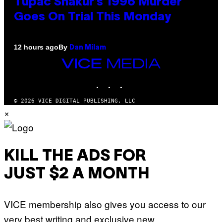
Tupac Shakur’s 1996 Murder
Goes On Trial This Monday
By
12 hours ago
Dan Milam
VICE
MEDIA
INSTAGRAM
TIKTOK
YOUTUBE
© 2026 VICE DIGITAL PUBLISHING, LLC
×
KILL THE ADS FOR
JUST $2 A MONTH
VICE membership also gives you access to our
very best writing and exclusive new