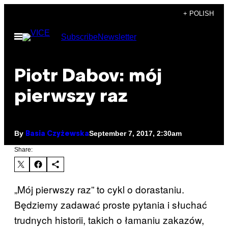
Skip
+ POLISH
to
Open
Subscribe
Newsletter
content
Menu
Piotr Dabov: mój
pierwszy raz
By
September 7, 2017, 2:30am
Basia Czyżewska
Share:
„Mój pierwszy raz” to cykl o dorastaniu.
Będziemy zadawać proste pytania i słuchać
trudnych historii, takich o łamaniu zakazów,