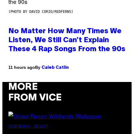
(PHOTO BY DAVID CORIO/REDFERNS)
No Matter How Many Times We
Listen, We Still Can’t Explain
These 4 Rap Songs From the 90s
By
11 hours ago
Caleb Catlin
MORE
FROM VICE
SCREENSHOT: UBISOFT