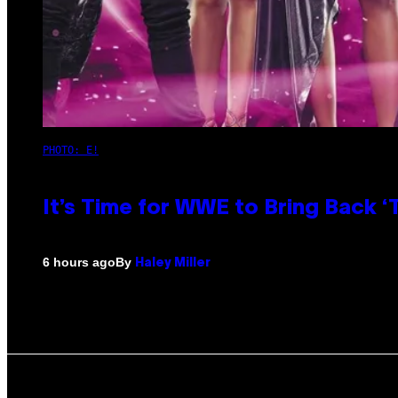
PHOTO: E!
It’s Time for WWE to Bring Back ‘T
By
6 hours ago
Haley Miller