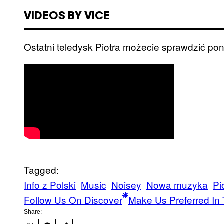
VIDEOS BY VICE
Ostatni teledysk Piotra możecie sprawdzić pon
Tagged:
Info z Polski
Music
Noisey
Nowa muzyka
Pi
Follow Us On Discover
Make Us Preferred In 
Share: