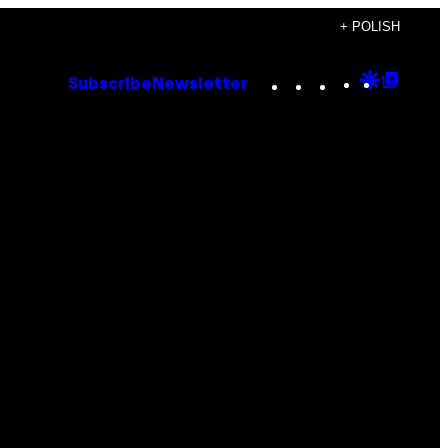
+ POLISH
Instagram
TikTok
YouTube
Google
Goog
Subscribe
Newsletter
Discove
Top
Posts