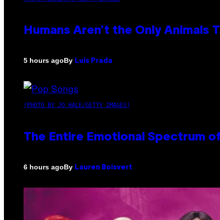
Humans Aren’t the Only Animals 
By
5 hours ago
Luis Prada
(PHOTO BY JO HALE/GETTY IMAGES)
The Entire Emotional Spectrum of
By
6 hours ago
Lauren Boisvert