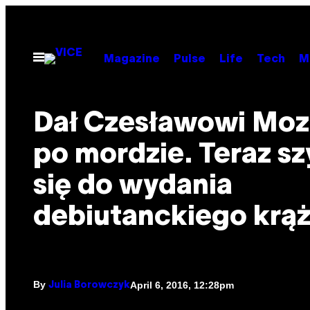
Skip
to
content
Open
Magazine
Pulse
Life
Tech
M
Menu
Dał Czesławowi Moz
po mordzie. Teraz sz
się do wydania
debiutanckiego krą
By
April 6, 2016, 12:28pm
Julia Borowczyk