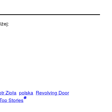
iżej:
otr Zioła
polska
Revolving Door
Top Stories