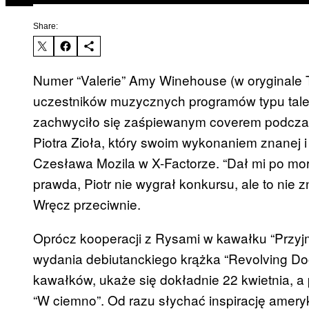
Share:
Numer “Valerie” Amy Winehouse (w oryginale T
uczestników muzycznych programów typu talent
zachwyciło się zaśpiewanym coverem podczas
Piotra Zioła, który swoim wykonaniem znanej i
Czesława Mozila w X-Factorze. “Dał mi po mor
prawda, Piotr nie wygrał konkursu, ale to nie
Wręcz przeciwnie.
Oprócz kooperacji z Rysami w kawałku “Przyjm
wydania debiutanckiego krążka “Revolving Doo
kawałków, ukaże się dokładnie 22 kwietnia, a
“W ciemno”. Od razu słychać inspirację amery