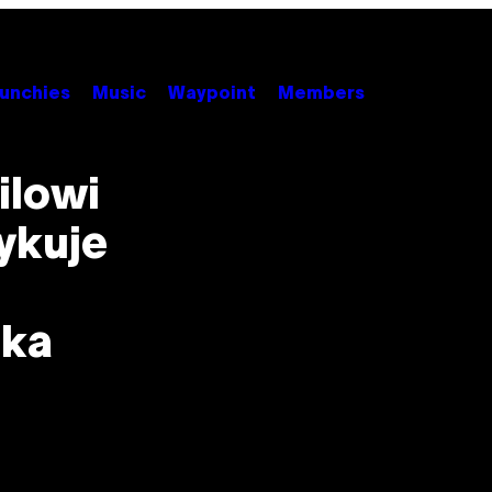
unchies
Music
Waypoint
Members
ilowi
ykuje
żka