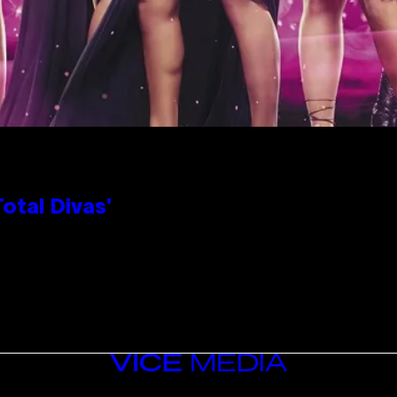
otal Divas’
VICE
MEDIA
INSTAGRAM
TIKTOK
YOUTUBE