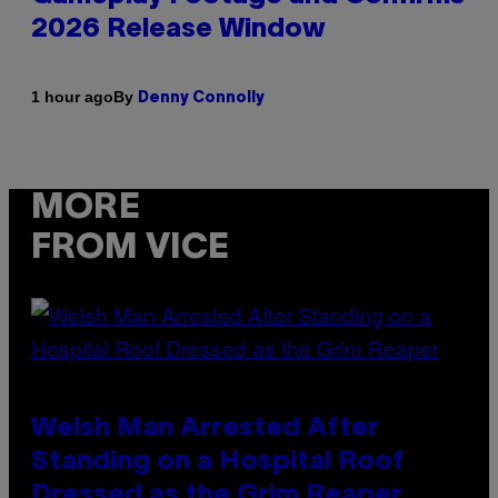
2026 Release Window
By
1 hour ago
Denny Connolly
MORE
FROM VICE
Welsh Man Arrested After
Standing on a Hospital Roof
Dressed as the Grim Reaper