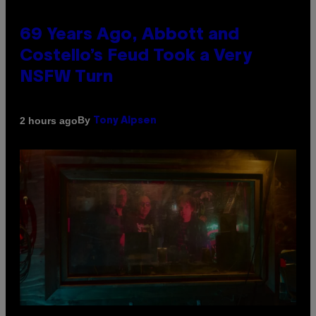
69 Years Ago, Abbott and
Costello’s Feud Took a Very
NSFW Turn
By
2 hours ago
Tony Alpsen