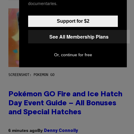
documentaries.
Support for $2
See All Membership Plans
Or, continue for free
SCREENSHOT: POKEMON GO
Pokémon GO Fire and Ice Hatch
Day Event Guide – All Bonuses
and Special Hatches
By
6 minutes ago
Denny Connolly