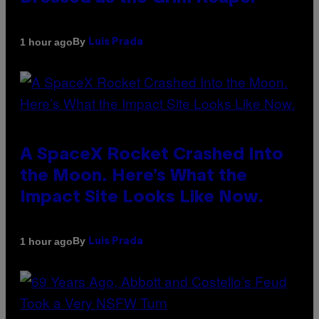
By
1 hour ago
Luis Prada
A SpaceX Rocket Crashed Into
the Moon. Here’s What the
Impact Site Looks Like Now.
By
1 hour ago
Luis Prada