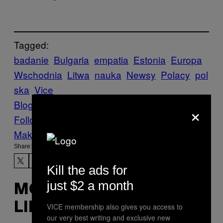
Tagged:
badanie
Bulgaria
empatia
Estonia
Europa
Wschodnia
Litwa
nauka
Newsy
Polacy
pol
ska
Vice
Blog
wenezuela
więzień
Współczucie
×
Follow Us On Discover
Make Us Preferred In Top Stories
Share:
Kill the ads for
just $2 a month
MORE
LIKE THIS
VICE membership also gives you access to
our very best writing and exclusive new