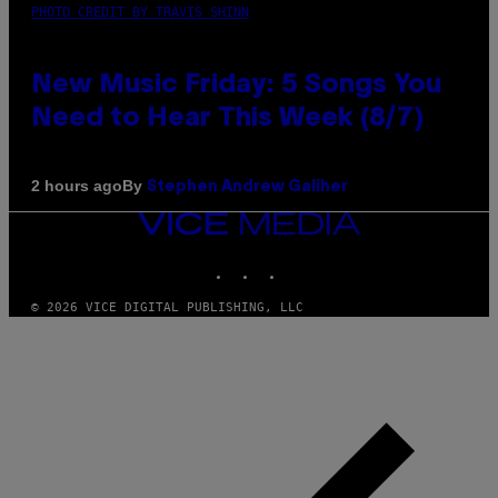
PHOTO CREDIT BY TRAVIS SHINN
New Music Friday: 5 Songs You
Need to Hear This Week (8/7)
By
2 hours ago
Stephen Andrew Galiher
VICE
MEDIA
INSTAGRAM
TIKTOK
YOUTUBE
© 2026 VICE DIGITAL PUBLISHING, LLC