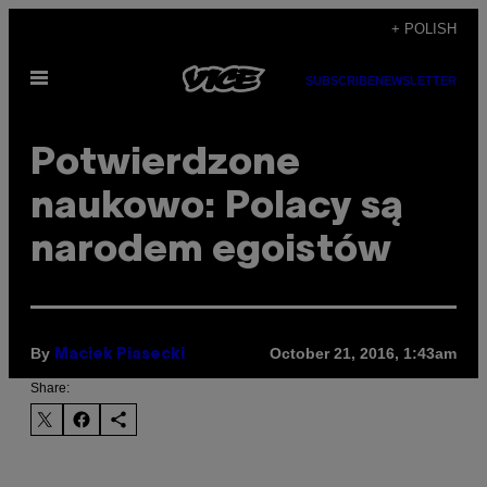
Skip
+ POLISH
to
Open
content
SUBSCRIBE
NEWSLETTER
Menu
​Potwierdzone
naukowo: Polacy są
narodem egoistów
By
October 21, 2016, 1:43am
Maciek Piasecki
Share: