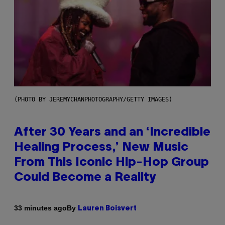
(PHOTO BY JEREMYCHANPHOTOGRAPHY/GETTY IMAGES)
After 30 Years and an ‘Incredible
Healing Process,’ New Music
From This Iconic Hip-Hop Group
Could Become a Reality
By
33 minutes ago
Lauren Boisvert