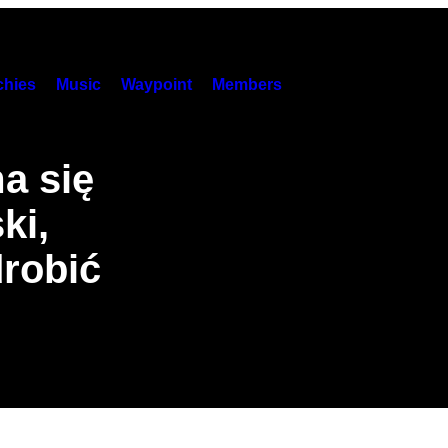
hies
Music
Waypoint
Members
a się
ki,
drobić