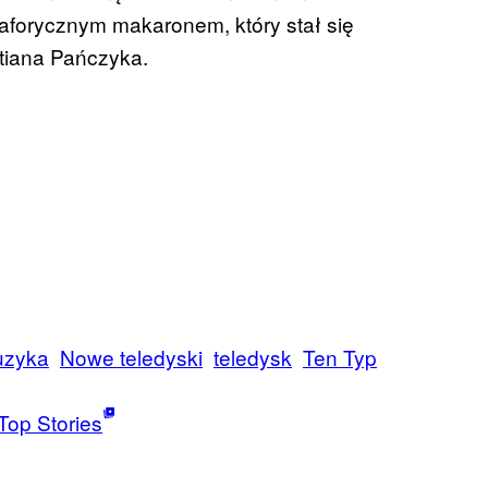
aforycznym makaronem, który stał się
tiana Pańczyka.
uzyka
Nowe teledyski
teledysk
Ten Typ
Top Stories