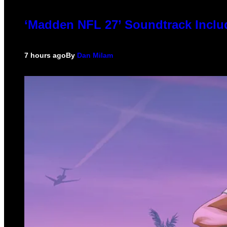
‘Madden NFL 27’ Soundtrack Includ
7 hours ago
By
Dan Milam