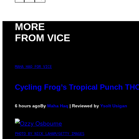
MORE
FROM VICE
MAHA HAQ FOR VICE
Cycling Frog’s Tropical Punch THC 
6 hours ago
By
Maha Haq
| Reviewed by
Ysolt Usigan
PHOTO BY NICK LAHAM/GETTY IMAGES