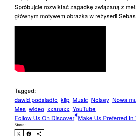
Spróbujcie rozwikłać zagadkę związaną z met
głównym motywem obrazka w reżyserii Sebas
Tagged:
dawid podsiadło
klip
Music
Noisey
Nowa m
Mes
wideo
xxanaxx
YouTube
Follow Us On Discover
Make Us Preferred In 
Share: