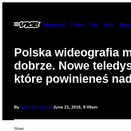
Skip
to
content
Open
Magazine
Pulse
Life
Tech
Munc
Menu
Polska wideografia m
dobrze. Nowe teledys
które powinieneś na
By
Julia Borowczyk
June 21, 2016, 9:09am
Share: