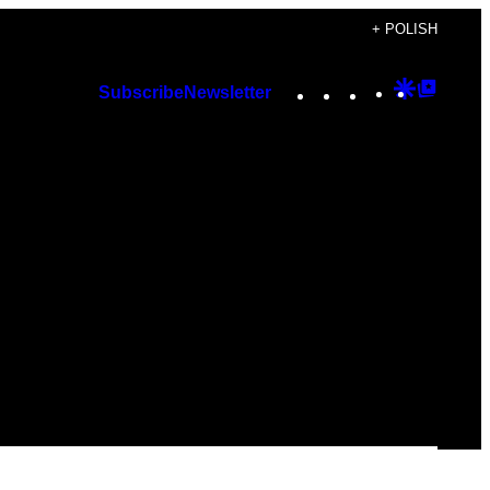
+ POLISH
Instagram
TikTok
YouTube
Google
Googl
Subscribe
Newsletter
Discover
Top
Posts