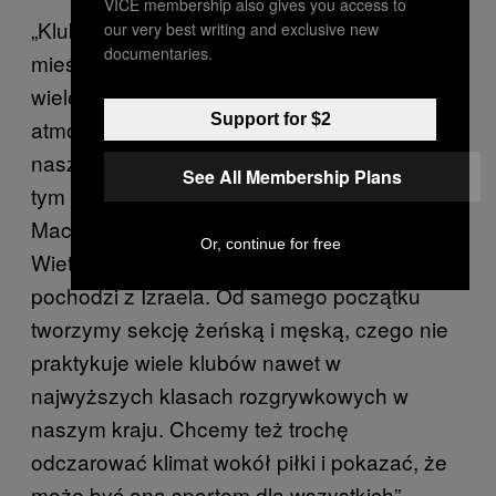
VICE membership also gives you access to
„Klub powstał w Warszawie, a więc w
our very best writing and exclusive new
documentaries.
mieście, w którym od zawsze stykało się
wiele kultur i spojrzeń na świat. Chcemy tę
Support for $2
atmosferę różnorodności odtworzyć w
naszym klubie, w atmosferze równości. Już w
See All Membership Plans
tym momencie trenują z nami, między innymi,
Macedończyk, Gruzin, Czeczen oraz
Or, continue for free
Wietnamczyk, a trener męskiej drużyny
pochodzi z Izraela. Od samego początku
tworzymy sekcję żeńską i męską, czego nie
praktykuje wiele klubów nawet w
najwyższych klasach rozgrywkowych w
naszym kraju. Chcemy też trochę
odczarować klimat wokół piłki i pokazać, że
może być ona sportem dla wszystkich” –