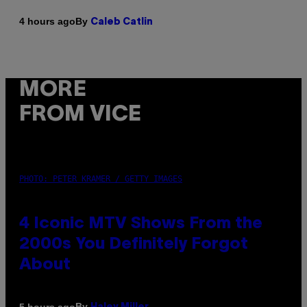
By
4 hours ago
Caleb Catlin
MORE
FROM VICE
PHOTO: PETER KRAMER / GETTY IMAGES
4 Iconic MTV Shows From the
2000s You Definitely Forgot
About
By
5 hours ago