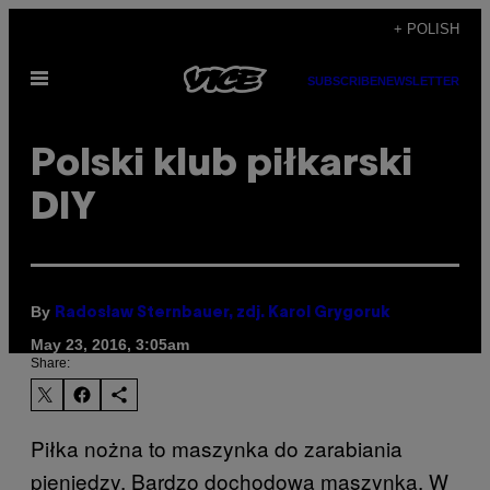
Skip
+ POLISH
to
Open
content
SUBSCRIBE
NEWSLETTER
Menu
Polski klub piłkarski
DIY
By
Radosław Sternbauer, zdj. Karol Grygoruk
May 23, 2016, 3:05am
Share:
Piłka nożna to maszynka do zarabiania
pieniędzy. Bardzo dochodowa maszynka. W