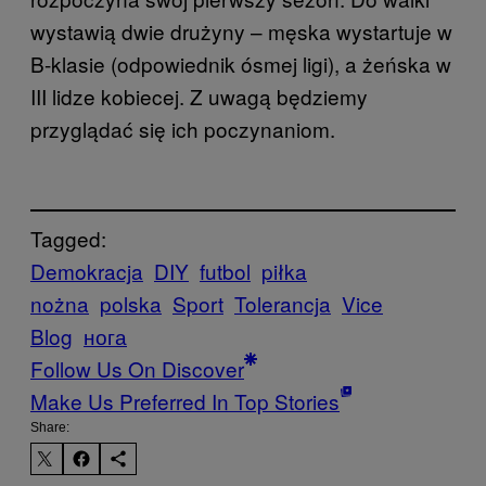
wystawią dwie drużyny – męska wystartuje w
B-klasie (odpowiednik ósmej ligi), a żeńska w
III lidze kobiecej. Z uwagą będziemy
przyglądać się ich poczynaniom.
Tagged:
Demokracja
DIY
futbol
piłka
nożna
polska
Sport
Tolerancja
Vice
Blog
нога
Follow Us On Discover
Make Us Preferred In Top Stories
Share: